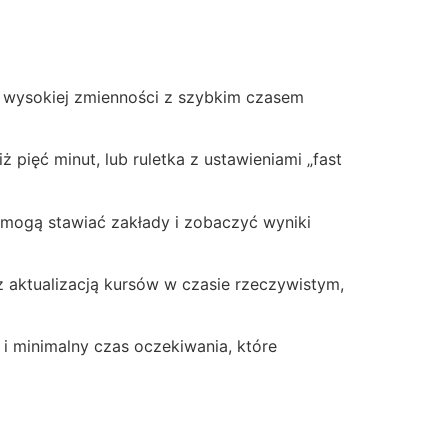
 o wysokiej zmienności z szybkim czasem
pięć minut, lub ruletka z ustawieniami „fast
 mogą stawiać zakłady i zobaczyć wyniki
 aktualizacją kursów w czasie rzeczywistym,
 minimalny czas oczekiwania, które