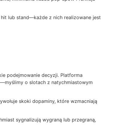
it lub stand—każde z nich realizowane jest
bkie podejmowanie decyzji. Platforma
aty—myślimy o slotach z natychmiastowym
ywołuje skoki dopaminy, które wzmacniają
hmiast sygnalizują wygraną lub przegraną,