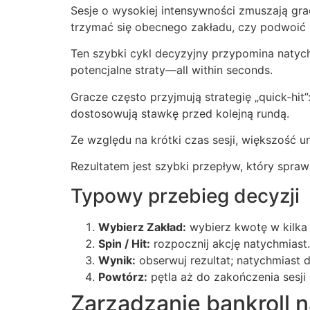
Sesje o wysokiej intensywności zmuszają gr
trzymać się obecnego zakładu, czy podwoić s
Ten szybki cykl decyzyjny przypomina natyc
potencjalne straty—all within seconds.
Gracze często przyjmują strategię „quick‑hit
dostosowują stawkę przed kolejną rundą.
Ze względu na krótki czas sesji, większość 
Rezultatem jest szybki przepływ, który spraw
Typowy przebieg decyzji
Wybierz Zakład:
wybierz kwotę w kilka 
Spin / Hit:
rozpocznij akcję natychmiast.
Wynik:
obserwuj rezultat; natychmiast d
Powtórz:
pętla aż do zakończenia sesji 
Zarządzanie bankroll 