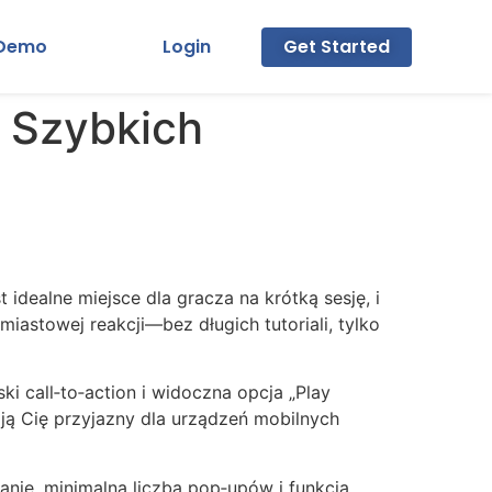
Login
Get Started
 Demo
a Szybkich
idealne miejsce dla gracza na krótką sesję, i
miastowej reakcji—bez długich tutoriali, tylko
i call‑to‑action i widoczna opcja „Play
ają Cię przyjazny dla urządzeń mobilnych
wanie, minimalna liczba pop‑upów i funkcja