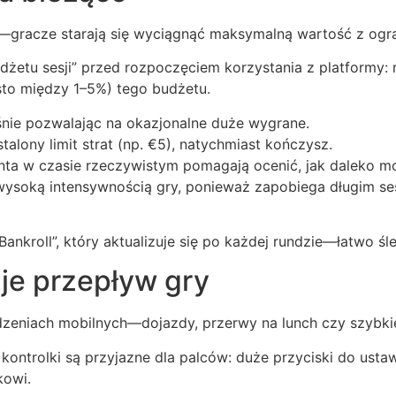
ll—gracze starają się wyciągnąć maksymalną wartość z ogr
budżetu sesji” przed rozpoczęciem korzystania z platformy
ęsto między 1–5%) tego budżetu.
śnie pozwalając na okazjonalne duże wygrane.
talony limit strat (np. €5), natychmiast kończysz.
onta w czasie rzeczywistym pomagają ocenić, jak daleko m
 wysoką intensywnością gry, ponieważ zapobiega długim s
 „Bankroll”, który aktualizuje się po każdej rundzie—łatwo 
uje przepływ gry
ądzeniach mobilnych—dojazdy, przerwy na lunch czy szybk
ontrolki są przyjazne dla palców: duże przyciski do usta
kowi.