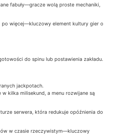
owane fabuły—gracze wolą proste mechaniki,
ą po więcej—kluczowy element kultury gier o
gotowości do spinu lub postawienia zakładu.
ranych jackpotach.
ę w kilka milisekund, a menu rozwijane są
turze serwera, która redukuje opóźnienia do
ników w czasie rzeczywistym—kluczowy