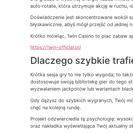
auto‑rotate, która utrzymuje akcję w ruchu, ni
Doświadczenie jest skoncentrowane wokół sz
błyskawicznie, abyś mógł przejść od jednej r
Krótko mówiąc, 1win Casino to plac zabaw spr
https://1win-official.pl/
Dlaczego szybkie traf
Krótka sesja gry to nie tylko wygoda; to ta
dostosowuje swoją bibliotekę gier do tego s
wyzwalaniem jackpotów lub wariantach blackj
Gdy dążysz do szybkich wygranych, Twój mó
chęć na kolejną rundę.
Projekt odzwierciedla tę psychologię: wysok
oraz nakładka wyświetlająca Twój aktualny s