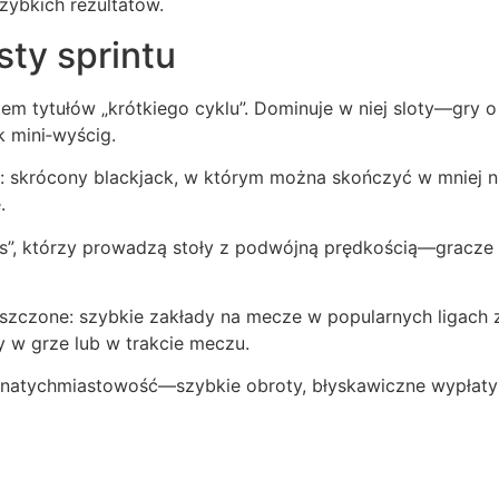
szybkich rezultatów.
sty sprintu
ątem tytułów „krótkiego cyklu”. Dominuje w niej sloty—gry
k mini‑wyścig.
 skrócony blackjack, w którym można skończyć w mniej niż 
.
ers”, którzy prowadzą stoły z podwójną prędkością—gracze
zczone: szybkie zakłady na mecze w popularnych ligach z
 w grze lub w trakcie meczu.
natychmiastowość—szybkie obroty, błyskawiczne wypłaty i