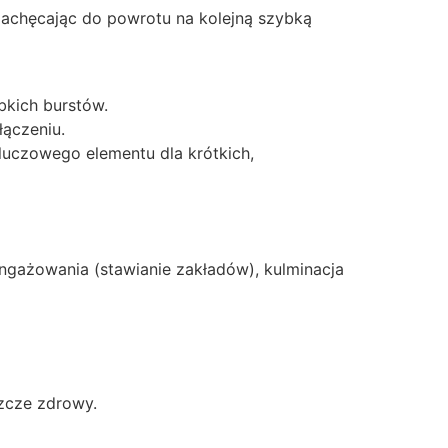
achęcając do powrotu na kolejną szybką
bkich burstów.
ączeniu.
luczowego elementu dla krótkich,
ngażowania (stawianie zakładów), kulminacja
szcze zdrowy.