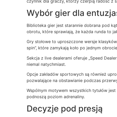
czynnik dla graczy, którzy czerpią radość z 
Wybór gier dla entuzja
Biblioteka gier jest starannie dobrana pod k
obrotu, które sprawiają, że każda runda to ja
Gry stołowe to uproszczone wersje klasyków:
spin”, które zamykają koło po jednym obrocie
Sekcja z live dealerami oferuje „Speed Deal
niemal natychmiast.
Opcje zakładów sportowych są również upros
pozwalające na obstawianie podczas przerwy
Wspólnym motywem wszystkich tytułów jest 
podnoszą poziom adrenaliny.
Decyzje pod presją