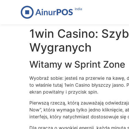
1win Casino: Szyb
Wygranych
Witamy w Sprint Zone
Wyobraź sobie: jesteś na przerwie na kawę, d
to właśnie tutaj 1win Casino błyszczy jasno. 
ekran powitalny i przycisk spin.
Pierwszą rzeczą, którą zauważają odwiedzając
Now”, która wymaga tylko jedno kliknięcie, a
interfejs, który natychmiast dostosowuje się
Dla gracza o wysokiej energii, każda minuta 