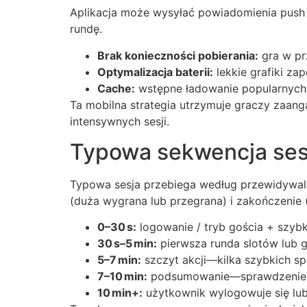
Aplikacja może wysyłać powiadomienia push
rundę.
Brak konieczności pobierania:
gra w prz
Optymalizacja baterii:
lekkie grafiki za
Cache:
wstępne ładowanie popularnych 
Ta mobilna strategia utrzymuje graczy zaan
intensywnych sesji.
Typowa sekwencja ses
Typowa sesja przebiega według przewidywaln
(duża wygrana lub przegrana) i zakończenie (
0–30 s:
logowanie / tryb gościa + szybk
30 s–5 min:
pierwsza runda slotów lub g
5–7 min:
szczyt akcji—kilka szybkich spi
7–10 min:
podsumowanie—sprawdzenie stan
10 min+:
użytkownik wylogowuje się lub