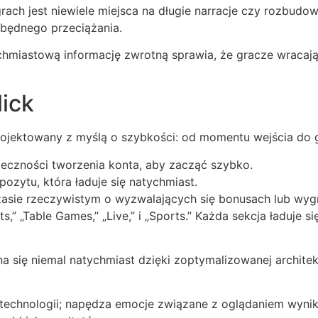
grach jest niewiele miejsca na długie narracje czy rozbud
zbędnego przeciążania.
tychmiastową informację zwrotną sprawia, że gracze wracaj
ick
rojektowany z myślą o szybkości: od momentu wejścia do 
eczności tworzenia konta, aby zacząć szybko.
zytu, która ładuje się natychmiast.
sie rzeczywistym o wyzwalających się bonusach lub wyg
,” „Table Games,” „Live,” i „Sports.” Każda sekcja ładuje si
a się niemal natychmiast dzięki zoptymalizowanej architek
w technologii; napędza emocje związane z oglądaniem wy