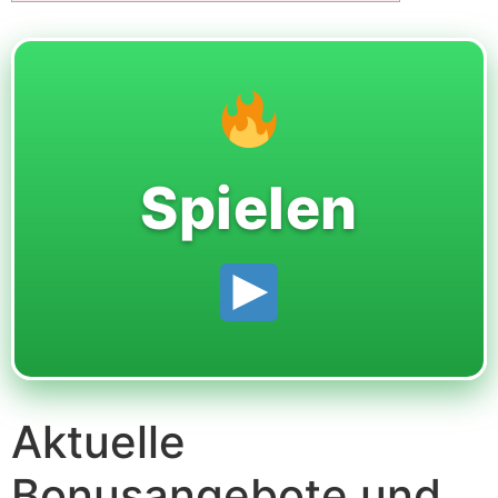
Spielen
Aktuelle
Bonusangebote und