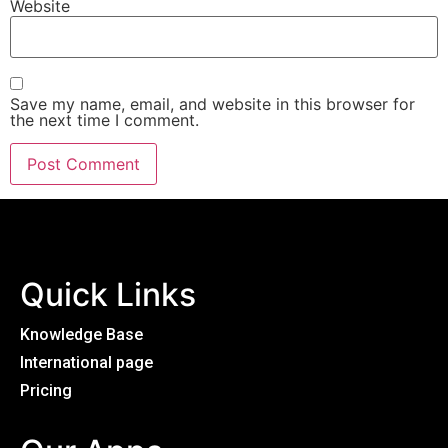
Website
Save my name, email, and website in this browser for
the next time I comment.
Quick Links
Knowledge Base
International page
Pricing