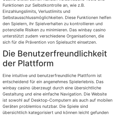
Funktionen zur Selbstkontrolle an, wie z.B.
Einzahlungslimits, Verlustlimits und
Selbstausschlussmöglichkeiten. Diese Funktionen helfen
den Spielern, ihr Spielverhalten zu kontrollieren und
potenzielle Risiken zu minimieren. Das winbay casino
unterstützt zudem verschiedene Organisationen, die
sich für die Prävention von Spielsucht einsetzen.
Die Benutzerfreundlichkeit
der Plattform
Eine intuitive und benutzerfreundliche Plattform ist
entscheidend für ein angenehmes Spielerlebnis. Das
winbay casino überzeugt durch eine übersichtliche
Gestaltung und eine einfache Navigation. Die Website
ist sowohl auf Desktop-Computern als auch auf mobilen
Geräten problemlos nutzbar. Die Spiele sind
übersichtlich kategorisiert und können leicht gefunden