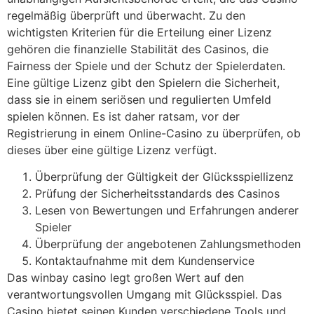
regelmäßig überprüft und überwacht. Zu den
wichtigsten Kriterien für die Erteilung einer Lizenz
gehören die finanzielle Stabilität des Casinos, die
Fairness der Spiele und der Schutz der Spielerdaten.
Eine gültige Lizenz gibt den Spielern die Sicherheit,
dass sie in einem seriösen und regulierten Umfeld
spielen können. Es ist daher ratsam, vor der
Registrierung in einem Online-Casino zu überprüfen, ob
dieses über eine gültige Lizenz verfügt.
Überprüfung der Gültigkeit der Glücksspiellizenz
Prüfung der Sicherheitsstandards des Casinos
Lesen von Bewertungen und Erfahrungen anderer
Spieler
Überprüfung der angebotenen Zahlungsmethoden
Kontaktaufnahme mit dem Kundenservice
Das winbay casino legt großen Wert auf den
verantwortungsvollen Umgang mit Glücksspiel. Das
Casino bietet seinen Kunden verschiedene Tools und