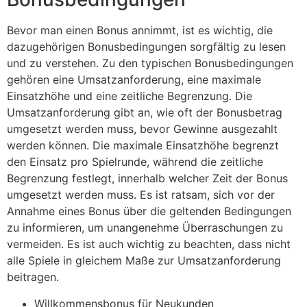
Bevor man einen Bonus annimmt, ist es wichtig, die
dazugehörigen Bonusbedingungen sorgfältig zu lesen
und zu verstehen. Zu den typischen Bonusbedingungen
gehören eine Umsatzanforderung, eine maximale
Einsatzhöhe und eine zeitliche Begrenzung. Die
Umsatzanforderung gibt an, wie oft der Bonusbetrag
umgesetzt werden muss, bevor Gewinne ausgezahlt
werden können. Die maximale Einsatzhöhe begrenzt
den Einsatz pro Spielrunde, während die zeitliche
Begrenzung festlegt, innerhalb welcher Zeit der Bonus
umgesetzt werden muss. Es ist ratsam, sich vor der
Annahme eines Bonus über die geltenden Bedingungen
zu informieren, um unangenehme Überraschungen zu
vermeiden. Es ist auch wichtig zu beachten, dass nicht
alle Spiele in gleichem Maße zur Umsatzanforderung
beitragen.
Willkommensbonus für Neukunden