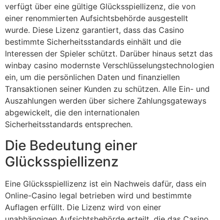
verfügt über eine gültige Glücksspiellizenz, die von
einer renommierten Aufsichtsbehörde ausgestellt
wurde. Diese Lizenz garantiert, dass das Casino
bestimmte Sicherheitsstandards einhält und die
Interessen der Spieler schützt. Darüber hinaus setzt das
winbay casino modernste Verschlüsselungstechnologien
ein, um die persönlichen Daten und finanziellen
Transaktionen seiner Kunden zu schützen. Alle Ein- und
Auszahlungen werden über sichere Zahlungsgateways
abgewickelt, die den internationalen
Sicherheitsstandards entsprechen.
Die Bedeutung einer
Glücksspiellizenz
Eine Glücksspiellizenz ist ein Nachweis dafür, dass ein
Online-Casino legal betrieben wird und bestimmte
Auflagen erfüllt. Die Lizenz wird von einer
unabhängigen Aufsichtsbehörde erteilt, die das Casino