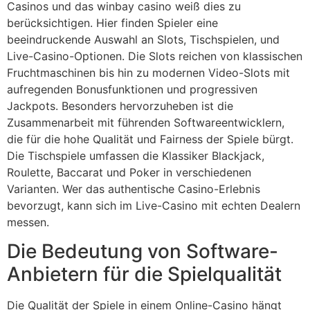
Casinos und das winbay casino weiß dies zu
berücksichtigen. Hier finden Spieler eine
beeindruckende Auswahl an Slots, Tischspielen, und
Live-Casino-Optionen. Die Slots reichen von klassischen
Fruchtmaschinen bis hin zu modernen Video-Slots mit
aufregenden Bonusfunktionen und progressiven
Jackpots. Besonders hervorzuheben ist die
Zusammenarbeit mit führenden Softwareentwicklern,
die für die hohe Qualität und Fairness der Spiele bürgt.
Die Tischspiele umfassen die Klassiker Blackjack,
Roulette, Baccarat und Poker in verschiedenen
Varianten. Wer das authentische Casino-Erlebnis
bevorzugt, kann sich im Live-Casino mit echten Dealern
messen.
Die Bedeutung von Software-
Anbietern für die Spielqualität
Die Qualität der Spiele in einem Online-Casino hängt