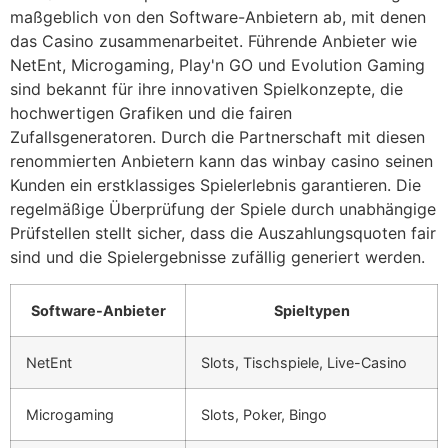
maßgeblich von den Software-Anbietern ab, mit denen
das Casino zusammenarbeitet. Führende Anbieter wie
NetEnt, Microgaming, Play'n GO und Evolution Gaming
sind bekannt für ihre innovativen Spielkonzepte, die
hochwertigen Grafiken und die fairen
Zufallsgeneratoren. Durch die Partnerschaft mit diesen
renommierten Anbietern kann das winbay casino seinen
Kunden ein erstklassiges Spielerlebnis garantieren. Die
regelmäßige Überprüfung der Spiele durch unabhängige
Prüfstellen stellt sicher, dass die Auszahlungsquoten fair
sind und die Spielergebnisse zufällig generiert werden.
Software-Anbieter
Spieltypen
NetEnt
Slots, Tischspiele, Live-Casino
Microgaming
Slots, Poker, Bingo