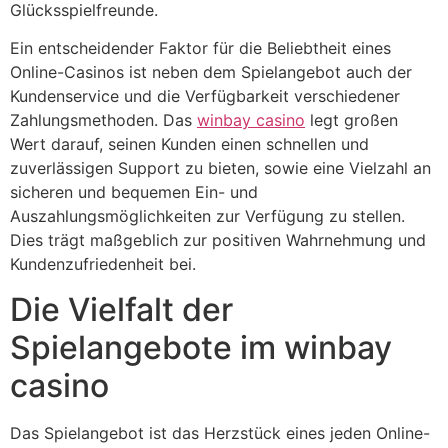
Glücksspielfreunde.
Ein entscheidender Faktor für die Beliebtheit eines
Online-Casinos ist neben dem Spielangebot auch der
Kundenservice und die Verfügbarkeit verschiedener
Zahlungsmethoden. Das
winbay casino
legt großen
Wert darauf, seinen Kunden einen schnellen und
zuverlässigen Support zu bieten, sowie eine Vielzahl an
sicheren und bequemen Ein- und
Auszahlungsmöglichkeiten zur Verfügung zu stellen.
Dies trägt maßgeblich zur positiven Wahrnehmung und
Kundenzufriedenheit bei.
Die Vielfalt der
Spielangebote im winbay
casino
Das Spielangebot ist das Herzstück eines jeden Online-