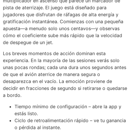
multiplicador en ascenso que parece un marcador de
pista de aterrizaje. El juego está diseñado para
jugadores que disfrutan de ráfagas de alta energía y
gratificación instantánea. Comienzas con una pequeña
apuesta—a menudo solo unos centavos—y observas
cómo el coeficiente sube más rápido que la velocidad
de despegue de un jet.
Los breves momentos de acción dominan esta
experiencia. En la mayoría de las sesiones verás solo
unas pocas rondas; cada una dura unos segundos antes
de que el avión aterrice de manera segura o
desaparezca en el vacío. La emoción proviene de
decidir en fracciones de segundo si retirarse o quedarse
a bordo.
Tiempo mínimo de configuración – abre la app y
estás listo.
Ciclo de retroalimentación rápido – ve tu ganancia
o pérdida al instante.