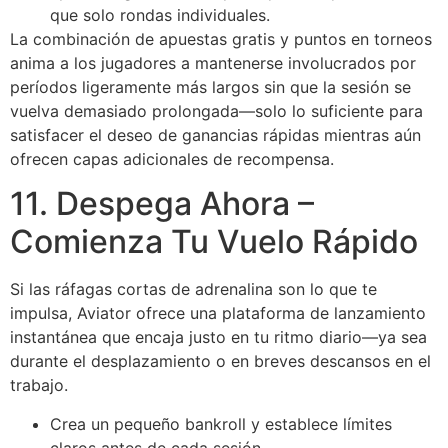
que solo rondas individuales.
La combinación de apuestas gratis y puntos en torneos
anima a los jugadores a mantenerse involucrados por
períodos ligeramente más largos sin que la sesión se
vuelva demasiado prolongada—solo lo suficiente para
satisfacer el deseo de ganancias rápidas mientras aún
ofrecen capas adicionales de recompensa.
11. Despega Ahora –
Comienza Tu Vuelo Rápido
Si las ráfagas cortas de adrenalina son lo que te
impulsa, Aviator ofrece una plataforma de lanzamiento
instantánea que encaja justo en tu ritmo diario—ya sea
durante el desplazamiento o en breves descansos en el
trabajo.
Crea un pequeño bankroll y establece límites
claros antes de cada sesión.