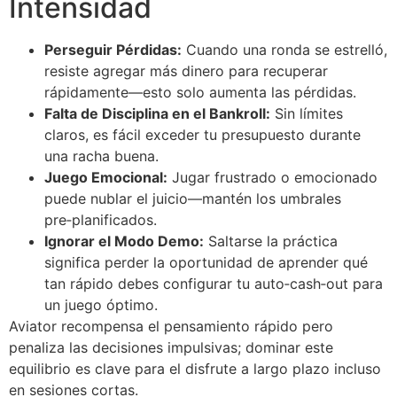
Intensidad
Perseguir Pérdidas:
Cuando una ronda se estrelló,
resiste agregar más dinero para recuperar
rápidamente—esto solo aumenta las pérdidas.
Falta de Disciplina en el Bankroll:
Sin límites
claros, es fácil exceder tu presupuesto durante
una racha buena.
Juego Emocional:
Jugar frustrado o emocionado
puede nublar el juicio—mantén los umbrales
pre‑planificados.
Ignorar el Modo Demo:
Saltarse la práctica
significa perder la oportunidad de aprender qué
tan rápido debes configurar tu auto‑cash‑out para
un juego óptimo.
Aviator recompensa el pensamiento rápido pero
penaliza las decisiones impulsivas; dominar este
equilibrio es clave para el disfrute a largo plazo incluso
en sesiones cortas.