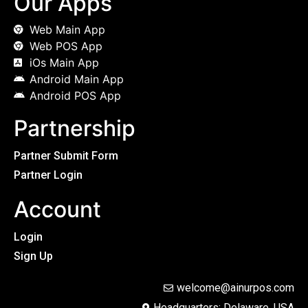
Our Apps
Web Main App
Web POS App
iOs Main App
Android Main App
Android POS App
Partnership
Partner Submit Form
Partner Login
Account
Login
Sign Up
welcome@ainurpos.com
Headquarters: Delaware, USA