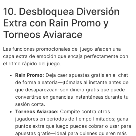
10. Desbloquea Diversión
Extra con Rain Promo y
Torneos Aviarace
Las funciones promocionales del juego añaden una
capa extra de emoción que encaja perfectamente con
el ritmo rápido del juego.
Rain Promo:
Deja caer apuestas gratis en el chat
de forma aleatoria—¡tómalas al instante antes de
que desaparezcan; son dinero gratis que puede
convertirse en ganancias instantáneas durante tu
sesión corta.
Torneos Aviarace:
Compite contra otros
jugadores en períodos de tiempo limitados; gana
puntos extra que luego puedes cobrar o usar para
apuestas gratis—ideal para quienes quieren más