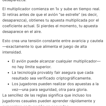
El multiplicador comienza en 1x y sube en tiempo real.
Si retiras antes de que el avión “se estrelle” (es decir,
desaparezca), obtienes tu apuesta multiplicada por el
coeficiente actual. Si pierdes el momento, tu apuesta
desaparece en el aire.
Esto crea una tensión constante entre avaricia y cautela
—exactamente lo que alimenta el juego de alta
intensidad.
El avión puede alcanzar cualquier multiplicador—
no hay límite superior.
La tecnología provably fair asegura que cada
resultado sea verificado criptográficamente.
Los jugadores pueden realizar dos apuestas a la
vez—una para seguridad, otra para gloria.
La sencillez de las reglas significa que incluso los
jugadores casuales pueden aprender rápidamente y