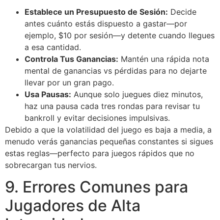
Establece un Presupuesto de Sesión:
Decide
antes cuánto estás dispuesto a gastar—por
ejemplo, $10 por sesión—y detente cuando llegues
a esa cantidad.
Controla Tus Ganancias:
Mantén una rápida nota
mental de ganancias vs pérdidas para no dejarte
llevar por un gran pago.
Usa Pausas:
Aunque solo juegues diez minutos,
haz una pausa cada tres rondas para revisar tu
bankroll y evitar decisiones impulsivas.
Debido a que la volatilidad del juego es baja a media, a
menudo verás ganancias pequeñas constantes si sigues
estas reglas—perfecto para juegos rápidos que no
sobrecargan tus nervios.
9. Errores Comunes para
Jugadores de Alta