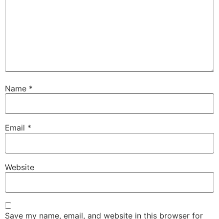
Name
*
Email
*
Website
Save my name, email, and website in this browser for