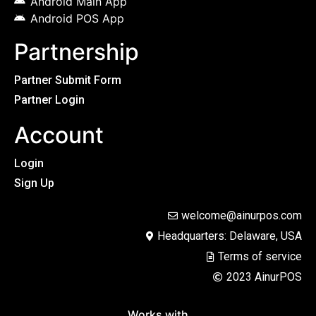
Android Main App
Android POS App
Partnership
Partner Submit Form
Partner Login
Account
Login
Sign Up
welcome@ainurpos.com
Headquarters: Delaware, USA
Terms of service
2023 AinurPOS
Works with