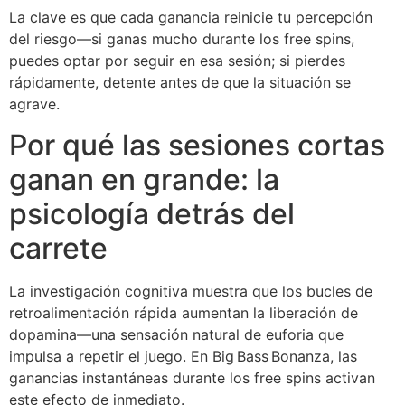
La clave es que cada ganancia reinicie tu percepción
del riesgo—si ganas mucho durante los free spins,
puedes optar por seguir en esa sesión; si pierdes
rápidamente, detente antes de que la situación se
agrave.
Por qué las sesiones cortas
ganan en grande: la
psicología detrás del
carrete
La investigación cognitiva muestra que los bucles de
retroalimentación rápida aumentan la liberación de
dopamina—una sensación natural de euforia que
impulsa a repetir el juego. En Big Bass Bonanza, las
ganancias instantáneas durante los free spins activan
este efecto de inmediato.