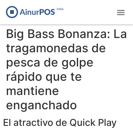
Big Bass Bonanza: La
tragamonedas de
pesca de golpe
rápido que te
mantiene
enganchado
El atractivo de Quick Play