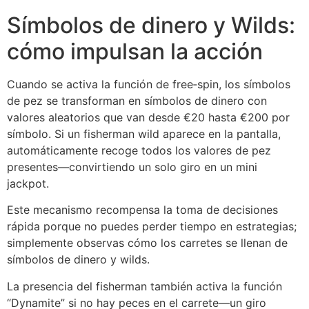
Símbolos de dinero y Wilds:
cómo impulsan la acción
Cuando se activa la función de free‑spin, los símbolos
de pez se transforman en símbolos de dinero con
valores aleatorios que van desde €20 hasta €200 por
símbolo. Si un fisherman wild aparece en la pantalla,
automáticamente recoge todos los valores de pez
presentes—convirtiendo un solo giro en un mini
jackpot.
Este mecanismo recompensa la toma de decisiones
rápida porque no puedes perder tiempo en estrategias;
simplemente observas cómo los carretes se llenan de
símbolos de dinero y wilds.
La presencia del fisherman también activa la función
“Dynamite” si no hay peces en el carrete—un giro