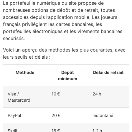
Le portefeuille numérique du site propose de
nombreuses options de dépôt et de retrait, toutes
accessibles depuis l’application mobile. Les joueurs
français privilégient les cartes bancaires, les
portefeuilles électroniques et les virements bancaires
sécurisés.
Voici un aperçu des méthodes les plus courantes, avec
leurs seuils et délais :
Méthode
Dépôt
Délai de retrait
minimum
Visa /
10 €
24 h
Mastercard
PayPal
20 €
Instantané
Skrill
15 €
1‑2 h