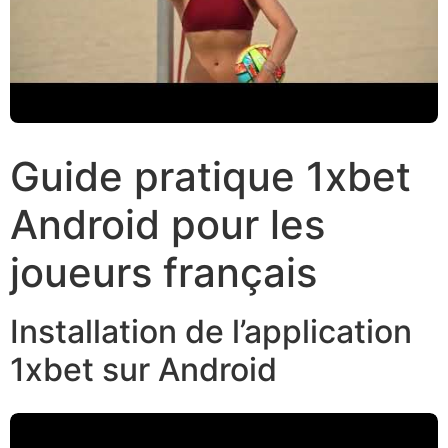
Guide pratique 1xbet
Android pour les
joueurs français
Installation de l’application
1xbet sur Android