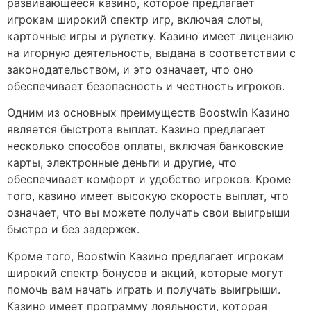
развивающееся казино, которое предлагает
игрокам широкий спектр игр, включая слоты,
карточные игры и рулетку. Казино имеет лицензию
на игорную деятельность, выдана в соответствии с
законодательством, и это означает, что оно
обеспечивает безопасность и честность игроков.
Одним из основных преимуществ Boostwin Казино
является быстрота выплат. Казино предлагает
несколько способов оплаты, включая банковские
карты, электронные деньги и другие, что
обеспечивает комфорт и удобство игроков. Кроме
того, казино имеет высокую скорость выплат, что
означает, что вы можете получать свои выигрыши
быстро и без задержек.
Кроме того, Boostwin Казино предлагает игрокам
широкий спектр бонусов и акций, которые могут
помочь вам начать играть и получать выигрыши.
Казино имеет программу лояльности, которая