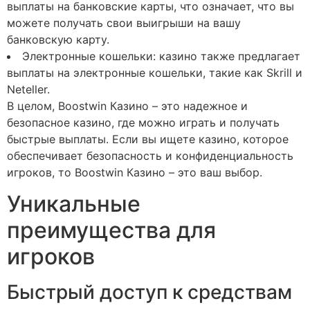
выплаты на банковские карты, что означает, что вы
можете получать свои выигрыши на вашу
банковскую карту.
Электронные кошельки: казино также предлагает
выплаты на электронные кошельки, такие как Skrill и
Neteller.
В целом, Boostwin Казино – это надежное и
безопасное казино, где можно играть и получать
быстрые выплаты. Если вы ищете казино, которое
обеспечивает безопасность и конфиденциальность
игроков, то Boostwin Казино – это ваш выбор.
Уникальные
преимущества для
игроков
Быстрый доступ к средствам