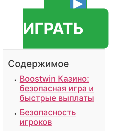
ИГРАТЬ
Содержимое
Boostwin Казино:
безопасная игра и
быстрые выплаты
Безопасность
игроков