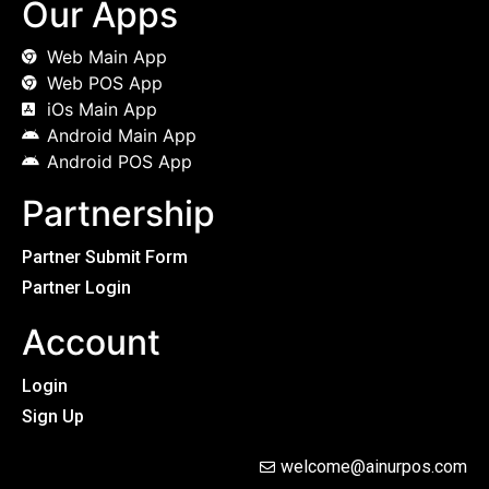
Our Apps
Web Main App
Web POS App
iOs Main App
Android Main App
Android POS App
Partnership
Partner Submit Form
Partner Login
Account
Login
Sign Up
welcome@ainurpos.com