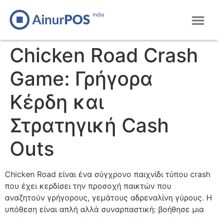
Chicken Road Crash
Game: Γρήγορα
Κέρδη και
Στρατηγική Cash
Outs
Chicken Road είναι ένα σύγχρονο παιχνίδι τύπου crash
που έχει κερδίσει την προσοχή παικτών που
αναζητούν γρήγορους, γεμάτους αδρεναλίνη γύρους. Η
υπόθεση είναι απλή αλλά συναρπαστική: βοήθησε μια