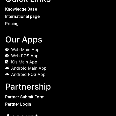
Knowledge Base
International page
Pricing
Our Apps
Web Main App
Web POS App
iOs Main App
Android Main App
Android POS App
Partnership
Partner Submit Form
Partner Login