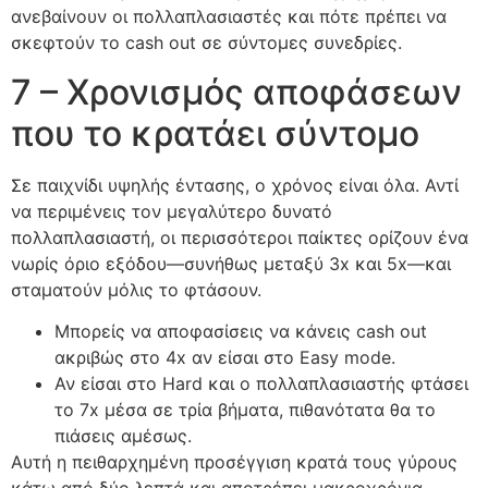
ανεβαίνουν οι πολλαπλασιαστές και πότε πρέπει να
σκεφτούν το cash out σε σύντομες συνεδρίες.
7 – Χρονισμός αποφάσεων
που το κρατάει σύντομο
Σε παιχνίδι υψηλής έντασης, ο χρόνος είναι όλα. Αντί
να περιμένεις τον μεγαλύτερο δυνατό
πολλαπλασιαστή, οι περισσότεροι παίκτες ορίζουν ένα
νωρίς όριο εξόδου—συνήθως μεταξύ 3x και 5x—και
σταματούν μόλις το φτάσουν.
Μπορείς να αποφασίσεις να κάνεις cash out
ακριβώς στο 4x αν είσαι στο Easy mode.
Αν είσαι στο Hard και ο πολλαπλασιαστής φτάσει
το 7x μέσα σε τρία βήματα, πιθανότατα θα το
πιάσεις αμέσως.
Αυτή η πειθαρχημένη προσέγγιση κρατά τους γύρους