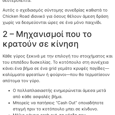
δευτερόλεπτα.
Αυτός ο σχεδιασμός σύντομης συνεδρίας καθιστά το
Chicken Road ιδανικό για όσους θέλουν άμεση δράση
χωρίς να δεσμεύονται ώρες σε ένα μόνο παιχνίδι.
2 – Μηχανισμοί που το
κρατούν σε κίνηση
Κάθε γύρος ξεκινά με την επιλογή του στοιχήματος και
του επιπέδου δυσκολίας. Το κοτόπουλο στη συνέχεια
κάνει ένα βήμα σε ένα grid γεμάτο κρυφές παγίδες—
καλύμματα φρεατίων ή φούρνοι—που θα τερματίσουν
απότομα τον γύρο.
Ο πολλαπλασιαστής ενημερώνεται άμεσα μετά
από κάθε ασφαλές βήμα.
Μπορείς να πατήσεις “Cash Out” οποιαδήποτε
στιγμή πριν το κοτόπουλο μπει σε κίνδυνο.
Μόλις κάνεις cash out, τα κέρδη σου