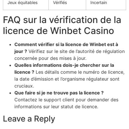
Jeux équitables
Vérifiés
Incertain
FAQ sur la vérification de la
licence de Winbet Casino
Comment vérifier si la licence de Winbet est à
jour ?
Vérifiez sur le site de l’autorité de régulation
concernée pour des mises à jour.
Quelles informations dois-je chercher sur la
licence ?
Les détails comme le numéro de licence,
la date d’émission et l’organisme régulateur sont
cruciaux.
Que faire si je ne trouve pas la licence ?
Contactez le support client pour demander des
informations sur leur statut de licence.
Leave a Reply