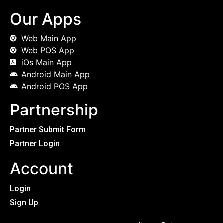
Our Apps
Web Main App
Web POS App
iOs Main App
Android Main App
Android POS App
Partnership
Partner Submit Form
Partner Login
Account
Login
Sign Up