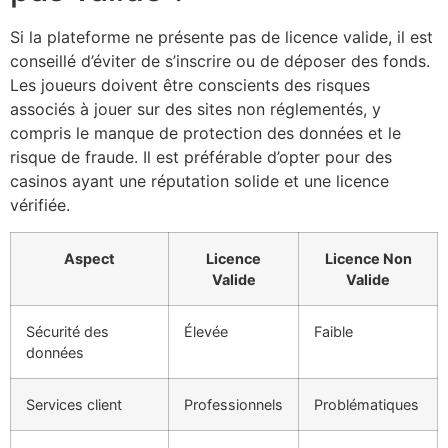
Si la plateforme ne présente pas de licence valide, il est
conseillé d’éviter de s’inscrire ou de déposer des fonds.
Les joueurs doivent être conscients des risques
associés à jouer sur des sites non réglementés, y
compris le manque de protection des données et le
risque de fraude. Il est préférable d’opter pour des
casinos ayant une réputation solide et une licence
vérifiée.
Aspect
Licence
Licence Non
Valide
Valide
Sécurité des
Élevée
Faible
données
Services client
Professionnels
Problématiques