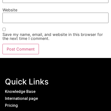
Website
Save my name, email, and website in this browser for
the next time I comment.
Quick Links
Knowledge Base
International page
Pricing