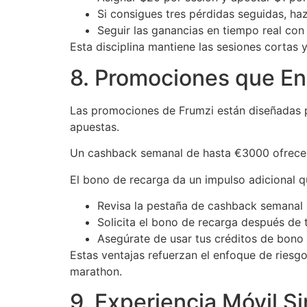
Si consigues tres pérdidas seguidas, ha
Seguir las ganancias en tiempo real con
Esta disciplina mantiene las sesiones cortas 
8. Promociones que En
Las promociones de Frumzi están diseñadas 
apuestas.
Un cashback semanal de hasta €3000 ofrece un
El bono de recarga da un impulso adicional q
Revisa la pestaña de cashback semanal 
Solicita el bono de recarga después de t
Asegúrate de usar tus créditos de bono
Estas ventajas refuerzan el enfoque de riesg
marathon.
9. Experiencia Móvil Si