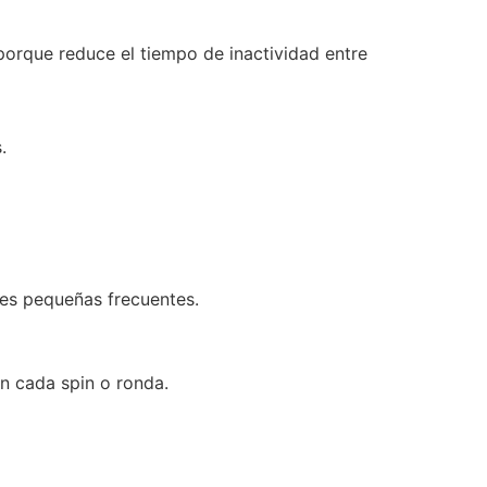
porque reduce el tiempo de inactividad entre
.
nes pequeñas frecuentes.
en cada spin o ronda.