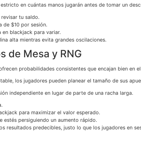
 estricto en cuántas manos jugarán antes de tomar un desc
revisar tu saldo.
 de $10 por sesión.
 en blackjack para variar.
ina alta mientras evita grandes oscilaciones.
os de Mesa y RNG
frecen probabilidades consistentes que encajan bien en el
stable, los jugadores pueden planear el tamaño de sus apu
ión independiente en lugar de parte de una racha larga.
a.
lackjack para maximizar el valor esperado.
e estés persiguiendo un aumento rápido.
os resultados predecibles, justo lo que los jugadores en se