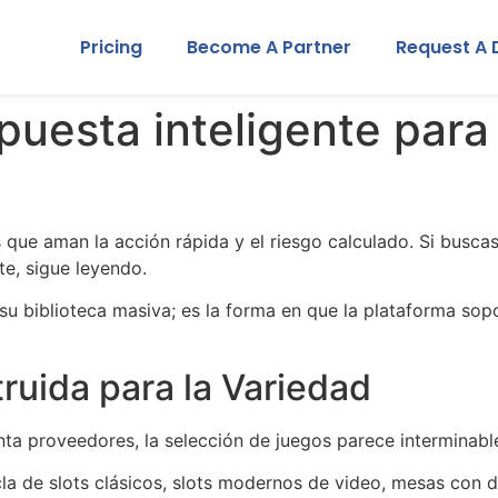
Pricing
Become A Partner
Request A
puesta inteligente par
 que aman la acción rápida y el riesgo calculado. Si busca
e, sigue leyendo.
su biblioteca masiva; es la forma en que la plataforma so
truida para la Variedad
ta proveedores, la selección de juegos parece interminable
cla de slots clásicos, slots modernos de video, mesas con 