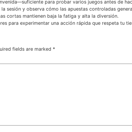
envenida—suficiente para probar varios juegos antes de ha
la sesión y observa cómo las apuestas controladas genera
as cortas mantienen baja la fatiga y alta la diversión.
res para experimentar una acción rápida que respeta tu tie
uired fields are marked
*