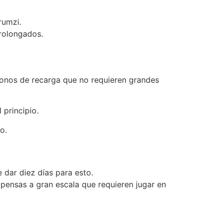
rumzi.
prolongados.
onos de recarga que no requieren grandes
 principio.
o.
dar diez días para esto.
mpensas a gran escala que requieren jugar en