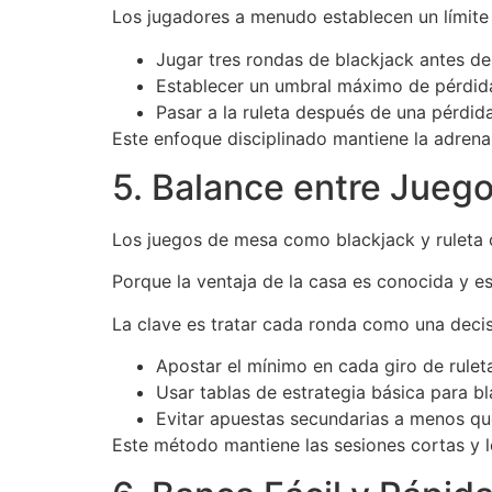
Los jugadores a menudo establecen un límite
Jugar tres rondas de blackjack antes de 
Establecer un umbral máximo de pérdida
Pasar a la ruleta después de una pérdida
Este enfoque disciplinado mantiene la adrenal
5. Balance entre Jueg
Los juegos de mesa como blackjack y ruleta o
Porque la ventaja de la casa es conocida y e
La clave es tratar cada ronda como una decis
Apostar el mínimo en cada giro de rulet
Usar tablas de estrategia básica para b
Evitar apuestas secundarias a menos qu
Este método mantiene las sesiones cortas y l