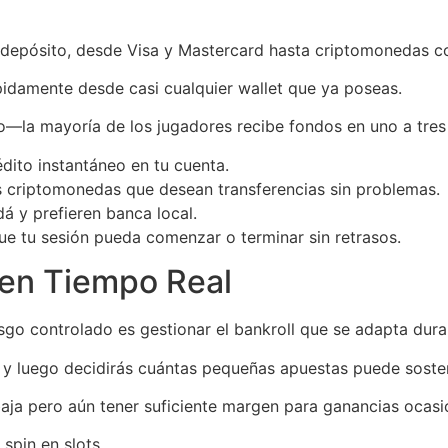
a
depósito, desde Visa y Mastercard hasta criptomonedas co
pidamente desde casi cualquier wallet que ya poseas.
—la mayoría de los jugadores recibe fondos en uno a tres d
rédito instantáneo en tu cuenta.
as criptomonedas que desean transferencias sin problemas.
á y prefieren banca local.
ue tu sesión pueda comenzar o terminar sin retrasos.
l en Tiempo Real
sgo controlado es gestionar el bankroll que se adapta dura
ón y luego decidirás cuántas pequeñas apuestas puede soste
 baja pero aún tener suficiente margen para ganancias ocas
spin en slots.