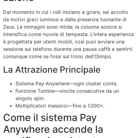
Dal momento in cui i rulli iniziano a girare, sei accolto
da motivi greci luminosi e dalla presenza tuonante di
Zeus. Le immagini sono nitide; la colonna sonora si
intensifica come nuvole di tempesta. L’intera esperienza
è progettata per utenti mobili, così puoi avviare una
sessione sul telefono durante una pausa caffè e sentirti
comunque come se fossi sul trono dell’Olimpo.
La Attrazione Principale
Sistema Pay‑Anywhere—ogni cluster conta.
Funzione Tumble—vincite consecutive da un
singolo spin.
Moltiplicatori massicci—fino a 1.000×.
Come il sistema Pay
Anywhere accende la