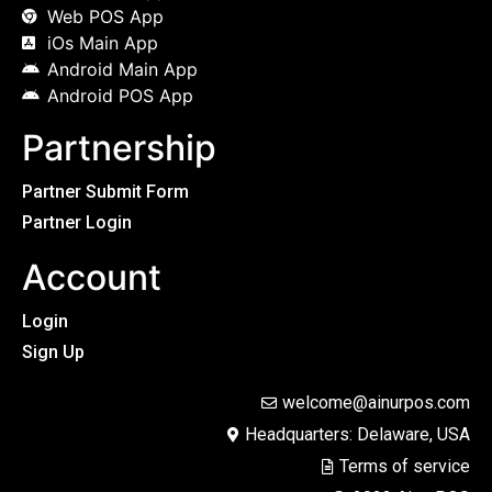
Web POS App
iOs Main App
Android Main App
Android POS App
Partnership
Partner Submit Form
Partner Login
Account
Login
Sign Up
welcome@ainurpos.com
Headquarters: Delaware, USA
Terms of service