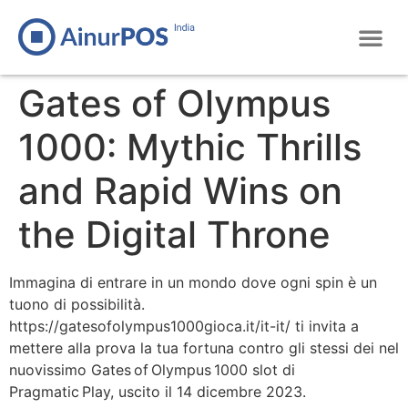
Gates of Olympus
1000: Mythic Thrills
and Rapid Wins on
the Digital Throne
Immagina di entrare in un mondo dove ogni spin è un
tuono di possibilità.
https://gatesofolympus1000gioca.it/it-it/ ti invita a
mettere alla prova la tua fortuna contro gli stessi dei nel
nuovissimo Gates of Olympus 1000 slot di
Pragmatic Play, uscito il 14 dicembre 2023.