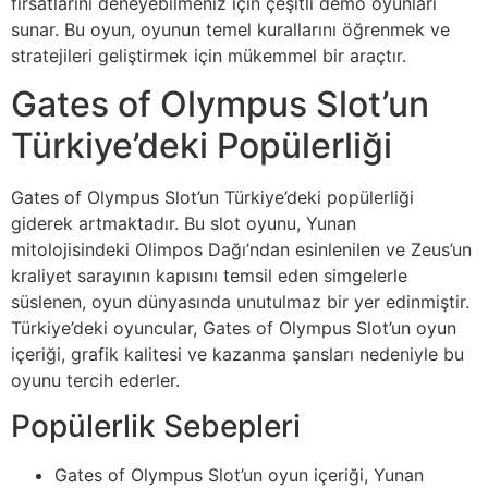
fırsatlarını deneyebilmeniz için çeşitli demo oyunları
sunar. Bu oyun, oyunun temel kurallarını öğrenmek ve
stratejileri geliştirmek için mükemmel bir araçtır.
Gates of Olympus Slot’un
Türkiye’deki Popülerliği
Gates of Olympus Slot’un Türkiye’deki popülerliği
giderek artmaktadır. Bu slot oyunu, Yunan
mitolojisindeki Olimpos Dağı’ndan esinlenilen ve Zeus’un
kraliyet sarayının kapısını temsil eden simgelerle
süslenen, oyun dünyasında unutulmaz bir yer edinmiştir.
Türkiye’deki oyuncular, Gates of Olympus Slot’un oyun
içeriği, grafik kalitesi ve kazanma şansları nedeniyle bu
oyunu tercih ederler.
Popülerlik Sebepleri
Gates of Olympus Slot’un oyun içeriği, Yunan