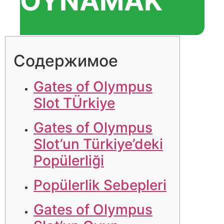
OYNAMAK
Содержимое
Gates of Olympus
Slot TÜrkiye
Gates of Olympus
Slot’un Türkiye’deki
Popülerliği
Popülerlik Sebepleri
Gates of Olympus