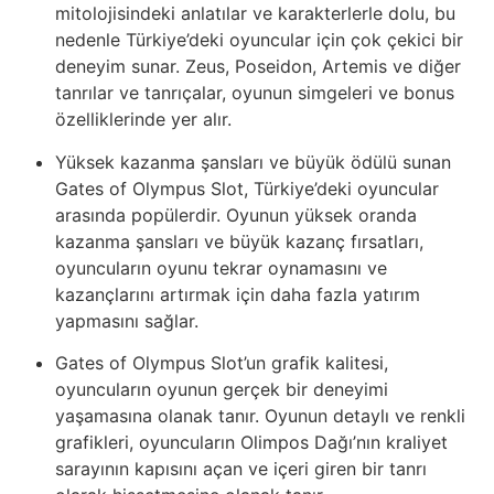
mitolojisindeki anlatılar ve karakterlerle dolu, bu
nedenle Türkiye’deki oyuncular için çok çekici bir
deneyim sunar. Zeus, Poseidon, Artemis ve diğer
tanrılar ve tanrıçalar, oyunun simgeleri ve bonus
özelliklerinde yer alır.
Yüksek kazanma şansları ve büyük ödülü sunan
Gates of Olympus Slot, Türkiye’deki oyuncular
arasında popülerdir. Oyunun yüksek oranda
kazanma şansları ve büyük kazanç fırsatları,
oyuncuların oyunu tekrar oynamasını ve
kazançlarını artırmak için daha fazla yatırım
yapmasını sağlar.
Gates of Olympus Slot’un grafik kalitesi,
oyuncuların oyunun gerçek bir deneyimi
yaşamasına olanak tanır. Oyunun detaylı ve renkli
grafikleri, oyuncuların Olimpos Dağı’nın kraliyet
sarayının kapısını açan ve içeri giren bir tanrı