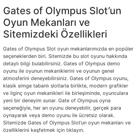
Gates of Olympus Slot’un
Oyun Mekanları ve
Sitemizdeki Özellikleri
Gates of Olympus Slot oyun mekanlarımızda en popüler
seçeneklerden biri. Sitemizde bu slot oyunu hakkında
detaylı bilgi bulabilirsiniz. Gates of Olympus demo
oyunu ile oyunun mekaniklerini ve oyunun genel
atmosferini deneyebilirsiniz. Gates of Olympus oyunu,
klasik simge tabanlı slotlarla birlikte, modern grafikler
ve ilginç oyun mekanikleri ile birleşiminde, oyunculara
yeni bir deneyim sunar. Gate of Olympus oyna
seçeneğiyle, her an oyunu deneyebilir, gerçek para
oynayarak veya demo oyunu ile ücretsiz olarak.
Sitemizde Gates of Olympus Slot’un oyun mekanları ve
özelliklerini keşfetmek için tıklayın.