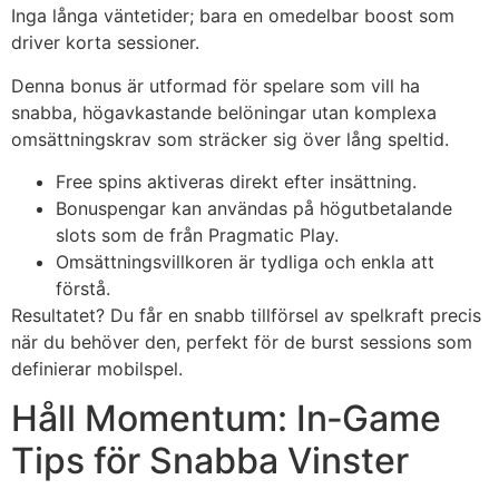
Inga långa väntetider; bara en omedelbar boost som
driver korta sessioner.
Denna bonus är utformad för spelare som vill ha
snabba, högavkastande belöningar utan komplexa
omsättningskrav som sträcker sig över lång speltid.
Free spins aktiveras direkt efter insättning.
Bonuspengar kan användas på högutbetalande
slots som de från Pragmatic Play.
Omsättningsvillkoren är tydliga och enkla att
förstå.
Resultatet? Du får en snabb tillförsel av spelkraft precis
när du behöver den, perfekt för de burst sessions som
definierar mobilspel.
Håll Momentum: In‑Game
Tips för Snabba Vinster