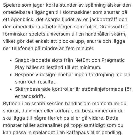
Spelare som jagar korta stunder av spänning älskar den
omedelbara tillgången till slotmaskiner som snurrar på
ett ögonblick, det skarpa ljudet av en jackpotträff och
den omedelbara utbetalningen som följer. Gränssnittet
förminskar spelets universum till en handhållen skärm,
vilket gör det enkelt att plocka upp, snurra och lägga
ner telefonen på mindre än fem minuter.
Snabb-laddade slots från NetEnt och Pragmatic
Play håller stillestånd till ett minimum.
Responsiv design innebär ingen fördröjning mellan
snurr och resultat.
Skärmbaserade kontroller är strömlinjeformade för
enhandsdrift.
Rytmen i en snabb session handlar om momentum: du
snurrar, du vinner eller förlorar, du bestämmer om du
ska lägga till några fler chips eller gå vidare. Detta
mönster håller adrenalinet på topp samtidigt som du
kan passa in spelandet i en kaffepaus eller pendling.