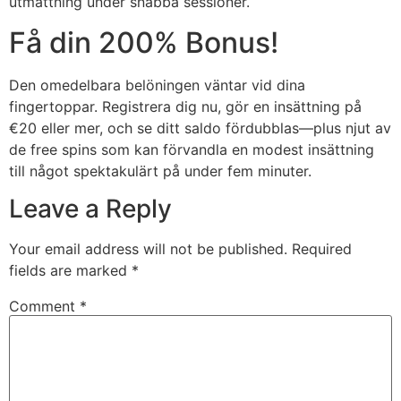
utmattning under snabba sessioner.
Få din 200% Bonus!
Den omedelbara belöningen väntar vid dina
fingertoppar. Registrera dig nu, gör en insättning på
€20 eller mer, och se ditt saldo fördubblas—plus njut av
de free spins som kan förvandla en modest insättning
till något spektakulärt på under fem minuter.
Leave a Reply
Your email address will not be published.
Required
fields are marked
*
Comment
*