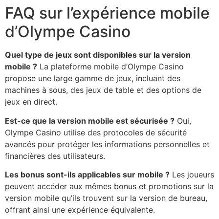
FAQ sur l’expérience mobile
d’Olympe Casino
Quel type de jeux sont disponibles sur la version
mobile ?
La plateforme mobile d’Olympe Casino
propose une large gamme de jeux, incluant des
machines à sous, des jeux de table et des options de
jeux en direct.
Est-ce que la version mobile est sécurisée ?
Oui,
Olympe Casino utilise des protocoles de sécurité
avancés pour protéger les informations personnelles et
financières des utilisateurs.
Les bonus sont-ils applicables sur mobile ?
Les joueurs
peuvent accéder aux mêmes bonus et promotions sur la
version mobile qu’ils trouvent sur la version de bureau,
offrant ainsi une expérience équivalente.