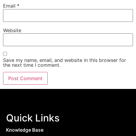
Email
*
Website
Save my name, email, and website in this browser for
the next time I comment.
Quick Links
Knowledge Base