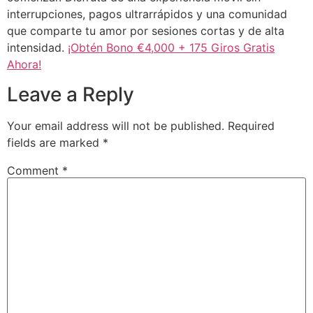
interrupciones, pagos ultrarrápidos y una comunidad
que comparte tu amor por sesiones cortas y de alta
intensidad.
¡Obtén Bono €4,000 + 175 Giros Gratis
Ahora!
Leave a Reply
Your email address will not be published.
Required
fields are marked
*
Comment
*