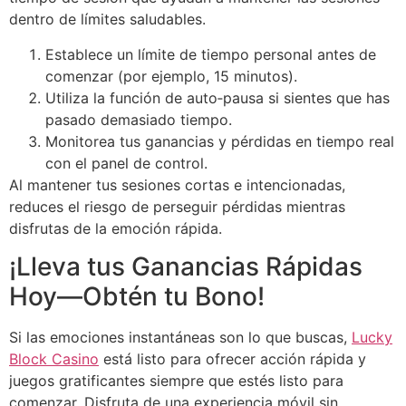
dentro de límites saludables.
Establece un límite de tiempo personal antes de
comenzar (por ejemplo, 15 minutos).
Utiliza la función de auto‑pausa si sientes que has
pasado demasiado tiempo.
Monitorea tus ganancias y pérdidas en tiempo real
con el panel de control.
Al mantener tus sesiones cortas e intencionadas,
reduces el riesgo de perseguir pérdidas mientras
disfrutas de la emoción rápida.
¡Lleva tus Ganancias Rápidas
Hoy—Obtén tu Bono!
Si las emociones instantáneas son lo que buscas,
Lucky
Block Casino
está listo para ofrecer acción rápida y
juegos gratificantes siempre que estés listo para
comenzar. Disfruta de una experiencia móvil sin