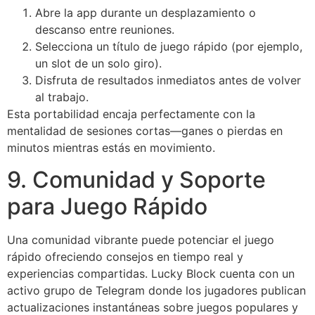
Abre la app durante un desplazamiento o
descanso entre reuniones.
Selecciona un título de juego rápido (por ejemplo,
un slot de un solo giro).
Disfruta de resultados inmediatos antes de volver
al trabajo.
Esta portabilidad encaja perfectamente con la
mentalidad de sesiones cortas—ganes o pierdas en
minutos mientras estás en movimiento.
9. Comunidad y Soporte
para Juego Rápido
Una comunidad vibrante puede potenciar el juego
rápido ofreciendo consejos en tiempo real y
experiencias compartidas. Lucky Block cuenta con un
activo grupo de Telegram donde los jugadores publican
actualizaciones instantáneas sobre juegos populares y