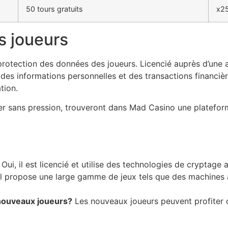
50 tours gratuits
x2
s joueurs
protection des données des joueurs. Licencié auprès d’une au
 des informations personnelles et des transactions financière
tion.
er sans pression, trouveront dans Mad Casino une plateform
Oui, il est licencié et utilise des technologies de cryptage
l propose une large gamme de jeux tels que des machines à
 nouveaux joueurs?
Les nouveaux joueurs peuvent profiter d