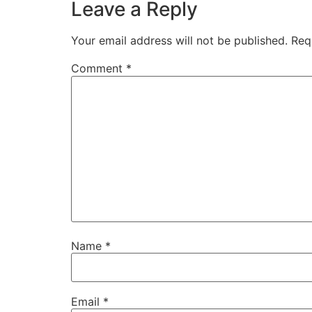
Leave a Reply
Your email address will not be published.
Req
Comment
*
Name
*
Email
*