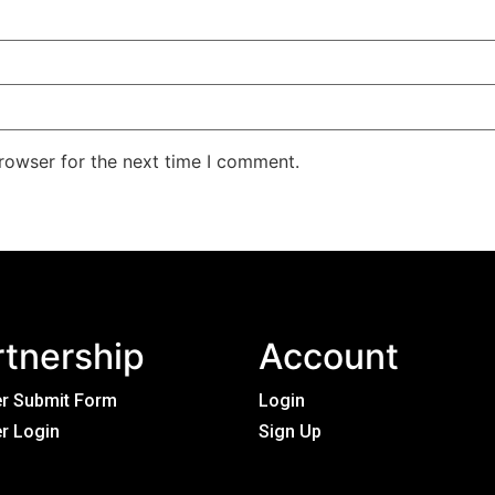
rowser for the next time I comment.
rtnership
Account
er Submit Form
Login
er Login
Sign Up