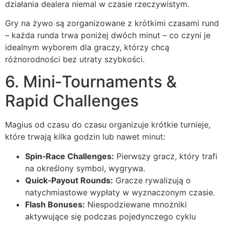
działania dealera niemal w czasie rzeczywistym.
Gry na żywo są zorganizowane z krótkimi czasami rund
– każda runda trwa poniżej dwóch minut – co czyni je
idealnym wyborem dla graczy, którzy chcą
różnorodności bez utraty szybkości.
6. Mini‑Tournaments &
Rapid Challenges
Magius od czasu do czasu organizuje krótkie turnieje,
które trwają kilka godzin lub nawet minut:
Spin‑Race Challenges:
Pierwszy gracz, który trafi
na określony symbol, wygrywa.
Quick‑Payout Rounds:
Gracze rywalizują o
natychmiastowe wypłaty w wyznaczonym czasie.
Flash Bonuses:
Niespodziewane mnożniki
aktywujące się podczas pojedynczego cyklu