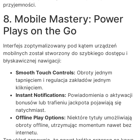
przyjemności.
8. Mobile Mastery: Power
Plays on the Go
Interfejs zoptymalizowany pod kątem urządzeń
mobilnych został stworzony do szybkiego dostępu i
błyskawicznej nawigacji:
Smooth Touch Controls:
Obroty jednym
tapnięciem i regulacja zakładów jednym
kliknięciem.
Instant Notifications:
Powiadomienia o aktywacji
bonusów lub trafieniu jackpota pojawiają się
natychmiast.
Offline Play Options:
Niektóre tytuły umożliwiają
obroty offline, utrzymując momentum nawet bez
internetu.