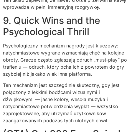
Ten układ zapewnia, że nawet krótka przerwa na kawę
wprowadza w pełni immersyjną rozgrywkę.
9. Quick Wins and the
Psychological Thrill
Psychologiczny mechanizm nagrody jest kluczowy:
natychmiastowe wygrane wzmacniają chęć na kolejne
obroty. Gracze często zgłaszają odruch „must‑play” po
trafieniu — odruch, który pcha ich z powrotem do gry
szybciej niż jakakolwiek inna platforma.
Ten mechanizm jest szczególnie skuteczny, gdy jest
połączony z lekkimi bodźcami wizualnymi i
dźwiękowymi — jasne kolory, wesoła muzyka i
natychmiastowe potwierdzenia wypłat — wszystko
zaprojektowane, aby utrzymać użytkowników
zaangażowanych podczas tych ulotnych chwil.