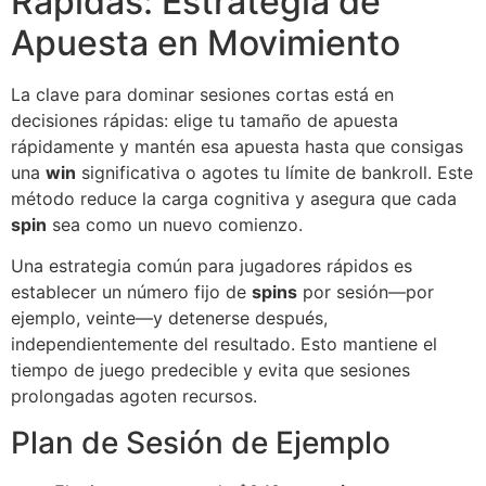
Rápidas: Estrategia de
Apuesta en Movimiento
La clave para dominar sesiones cortas está en
decisiones rápidas: elige tu tamaño de apuesta
rápidamente y mantén esa apuesta hasta que consigas
una
win
significativa o agotes tu límite de bankroll. Este
método reduce la carga cognitiva y asegura que cada
spin
sea como un nuevo comienzo.
Una estrategia común para jugadores rápidos es
establecer un número fijo de
spins
por sesión—por
ejemplo, veinte—y detenerse después,
independientemente del resultado. Esto mantiene el
tiempo de juego predecible y evita que sesiones
prolongadas agoten recursos.
Plan de Sesión de Ejemplo