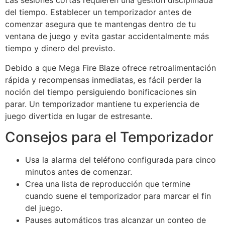
Las sesiones cortas requieren una gestión disciplinada
del tiempo. Establecer un temporizador antes de
comenzar asegura que te mantengas dentro de tu
ventana de juego y evita gastar accidentalmente más
tiempo y dinero del previsto.
Debido a que Mega Fire Blaze ofrece retroalimentación
rápida y recompensas inmediatas, es fácil perder la
noción del tiempo persiguiendo bonificaciones sin
parar. Un temporizador mantiene tu experiencia de
juego divertida en lugar de estresante.
Consejos para el Temporizador
Usa la alarma del teléfono configurada para cinco
minutos antes de comenzar.
Crea una lista de reproducción que termine
cuando suene el temporizador para marcar el fin
del juego.
Pauses automáticos tras alcanzar un conteo de