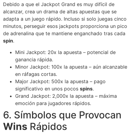
Debido a que el Jackpot Grand es muy difícil de
alcanzar, crea un drama de altas apuestas que se
adapta a un juego rápido. Incluso si solo juegas cinco
minutos, perseguir esos jackpots proporciona un pico
de adrenalina que te mantiene enganchado tras cada
spin
.
Mini Jackpot: 20x la apuesta – potencial de
ganancia rápida.
Minor Jackpot: 100x la apuesta – aún alcanzable
en ráfagas cortas.
Major Jackpot: 500x la apuesta – pago
significativo en unos pocos
spins
.
Grand Jackpot: 2,000x la apuesta – máxima
emoción para jugadores rápidos.
6. Símbolos que Provocan
Wins
Rápidos