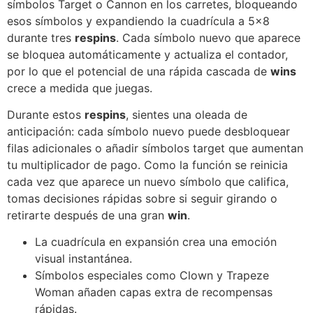
símbolos Target o Cannon en los carretes, bloqueando
esos símbolos y expandiendo la cuadrícula a 5×8
durante tres
respins
. Cada símbolo nuevo que aparece
se bloquea automáticamente y actualiza el contador,
por lo que el potencial de una rápida cascada de
wins
crece a medida que juegas.
Durante estos
respins
, sientes una oleada de
anticipación: cada símbolo nuevo puede desbloquear
filas adicionales o añadir símbolos target que aumentan
tu multiplicador de pago. Como la función se reinicia
cada vez que aparece un nuevo símbolo que califica,
tomas decisiones rápidas sobre si seguir girando o
retirarte después de una gran
win
.
La cuadrícula en expansión crea una emoción
visual instantánea.
Símbolos especiales como Clown y Trapeze
Woman añaden capas extra de recompensas
rápidas.