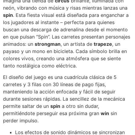
Imagina una tienda de
circus
brillante, iluminada con
neón, vibrando con música y risas mientras lanzas una
spin
. Esta fiesta visual está diseñada para enganchar a
los jugadores al instante – perfecta para quienes
buscan una descarga de adrenalina desde el momento
en que pulsan “Spin”. Las carretes presentan personajes
animados: un
strongman
, un artista de
trapeze
, un
payaso y un mono en bicicleta. Cada símbolo brilla en
colores vivos, creando una atmósfera que se siente
tanto nostálgica como eléctrica.
El diseño del juego es una cuadrícula clásica de 5
carretes y 3 filas con 30 líneas de pago fijas,
manteniendo la acción enfocada y fácil de seguir
durante sesiones rápidas. La sencillez de la mecánica
permite saltar de un
spin
a otro sin dudar,
permitiéndote perseguir esa próxima gran
win
sin
perder impulso.
Los efectos de sonido dinámicos se sincronizan