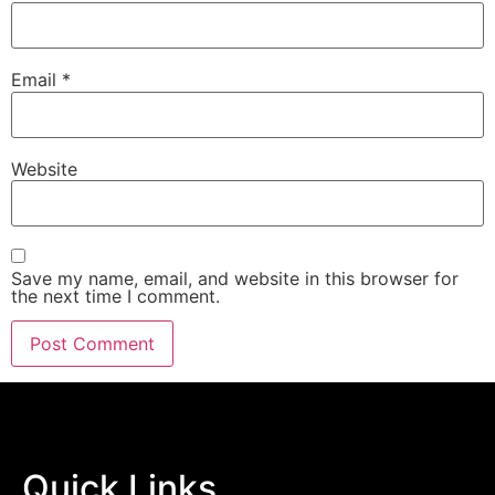
Email
*
Website
Save my name, email, and website in this browser for
the next time I comment.
Quick Links