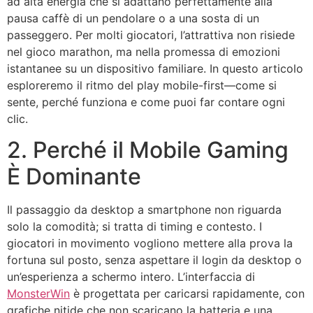
ad alta energia che si adattano perfettamente alla
pausa caffè di un pendolare o a una sosta di un
passeggero. Per molti giocatori, l’attrattiva non risiede
nel gioco marathon, ma nella promessa di emozioni
istantanee su un dispositivo familiare. In questo articolo
esploreremo il ritmo del play mobile-first—come si
sente, perché funziona e come puoi far contare ogni
clic.
2. Perché il Mobile Gaming
È Dominante
Il passaggio da desktop a smartphone non riguarda
solo la comodità; si tratta di timing e contesto. I
giocatori in movimento vogliono mettere alla prova la
fortuna sul posto, senza aspettare il login da desktop o
un’esperienza a schermo intero. L’interfaccia di
MonsterWin
è progettata per caricarsi rapidamente, con
grafiche nitide che non scaricano la batteria e una