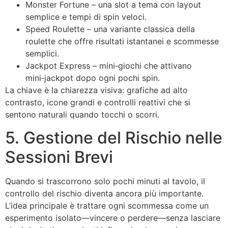
Monster Fortune – una slot a tema con layout
semplice e tempi di spin veloci.
Speed Roulette – una variante classica della
roulette che offre risultati istantanei e scommesse
semplici.
Jackpot Express – mini‑giochi che attivano
mini‑jackpot dopo ogni pochi spin.
La chiave è la chiarezza visiva: grafiche ad alto
contrasto, icone grandi e controlli reattivi che si
sentono naturali quando tocchi o scorri.
5. Gestione del Rischio nelle
Sessioni Brevi
Quando si trascorrono solo pochi minuti al tavolo, il
controllo del rischio diventa ancora più importante.
L’idea principale è trattare ogni scommessa come un
esperimento isolato—vincere o perdere—senza lasciare