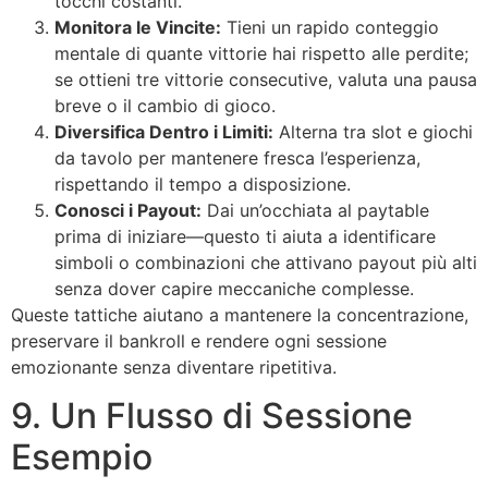
tocchi costanti.
Monitora le Vincite:
Tieni un rapido conteggio
mentale di quante vittorie hai rispetto alle perdite;
se ottieni tre vittorie consecutive, valuta una pausa
breve o il cambio di gioco.
Diversifica Dentro i Limiti:
Alterna tra slot e giochi
da tavolo per mantenere fresca l’esperienza,
rispettando il tempo a disposizione.
Conosci i Payout:
Dai un’occhiata al paytable
prima di iniziare—questo ti aiuta a identificare
simboli o combinazioni che attivano payout più alti
senza dover capire meccaniche complesse.
Queste tattiche aiutano a mantenere la concentrazione,
preservare il bankroll e rendere ogni sessione
emozionante senza diventare ripetitiva.
9. Un Flusso di Sessione
Esempio