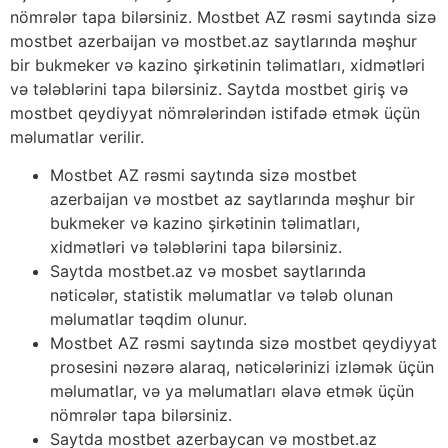
nömrələr tapa bilərsiniz. Mostbet AZ rəsmi saytında sizə
mostbet azerbaijan və mostbet.az saytlarında məşhur
bir bukmeker və kazino şirkətinin təlimatları, xidmətləri
və tələblərini tapa bilərsiniz. Saytda mostbet giriş və
mostbet qeydiyyat nömrələrindən istifadə etmək üçün
məlumatlar verilir.
Mostbet AZ rəsmi saytında sizə mostbet
azerbaijan və mostbet az saytlarında məşhur bir
bukmeker və kazino şirkətinin təlimatları,
xidmətləri və tələblərini tapa bilərsiniz.
Saytda mostbet.az və mosbet saytlarında
nəticələr, statistik məlumatlar və tələb olunan
məlumatlar təqdim olunur.
Mostbet AZ rəsmi saytında sizə mostbet qeydiyyat
prosesini nəzərə alaraq, nəticələrinizi izləmək üçün
məlumatlar, və ya məlumatları əlavə etmək üçün
nömrələr tapa bilərsiniz.
Saytda mostbet azerbaycan və mostbet.az