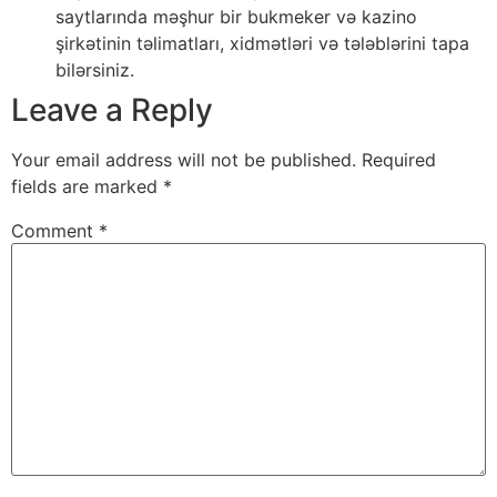
saytlarında məşhur bir bukmeker və kazino
şirkətinin təlimatları, xidmətləri və tələblərini tapa
bilərsiniz.
Leave a Reply
Your email address will not be published.
Required
fields are marked
*
Comment
*