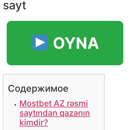
sayt
OYNA
Содержимое
Mostbet AZ rəsmi
saytından qazanın
kimdir?