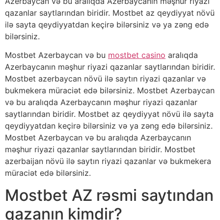
Azerbaycan və bu aralıqda Azerbaycanın məşhur riyazi
qazanlar saytlarından biridir. Mostbet az qeydiyyat növü
ilə sayta qeydiyyatdan keçirə bilərsiniz və ya zəng edə
bilərsiniz.
Mostbet Azerbaycan və bu
mostbet casino
aralıqda
Azerbaycanın məşhur riyazi qazanlar saytlarından biridir.
Mostbet azerbaycan növü ilə saytın riyazi qazanlar və
bukmekera müraciət edə bilərsiniz. Mostbet Azerbaycan
və bu aralıqda Azerbaycanın məşhur riyazi qazanlar
saytlarından biridir. Mostbet az qeydiyyat növü ilə sayta
qeydiyyatdan keçirə bilərsiniz və ya zəng edə bilərsiniz.
Mostbet Azerbaycan və bu aralıqda Azerbaycanın
məşhur riyazi qazanlar saytlarından biridir. Mostbet
azerbaijan növü ilə saytın riyazi qazanlar və bukmekera
müraciət edə bilərsiniz.
Mostbet AZ rəsmi saytından
qazanın kimdir?