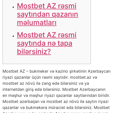
Mostbet AZ rəsmi
saytından qazanın
məlumatları
Mostbet AZ rəsmi
saytında nə tapa
bilərsiniz?
Mostbet AZ – bukmeker və kazino şirkətinin Azerbaycan
riyazi qazanlar üçün rəsmi saytıdır. mostbet.az və
mostbet az növü ilə zəng edə bilərsiniz və ya
internetdən giriş edə bilərsiniz. Mostbet Azerbaycanın
en məşhur və məşhur riyazi qazanlar saytlarından biridir.
Mostbet azerbaijan və mostbet az növü ilə saytın riyazi
qazanlar və bukmekera müraciət edə bilərsiniz. Mostbet