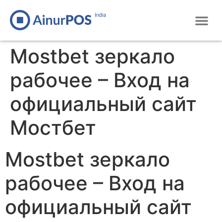
Mostbet зеркало
рабочее – Вход на
официальный сайт
Мостбет
Mostbet зеркало
рабочее – Вход на
официальный сайт