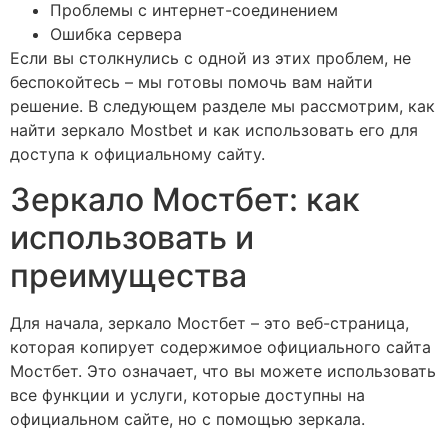
Проблемы с интернет-соединением
Ошибка сервера
Если вы столкнулись с одной из этих проблем, не
беспокойтесь – мы готовы помочь вам найти
решение. В следующем разделе мы рассмотрим, как
найти зеркало Mostbet и как использовать его для
доступа к официальному сайту.
Зеркало Мостбет: как
использовать и
преимущества
Для начала, зеркало Мостбет – это веб-страница,
которая копирует содержимое официального сайта
Мостбет. Это означает, что вы можете использовать
все функции и услуги, которые доступны на
официальном сайте, но с помощью зеркала.