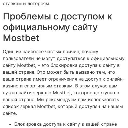
ставкам и лотереям.
Проблемы с доступом к
официальному сайту
Mostbet
Один из наиболее частых причин, почему
пользователи не могут доступаться к официальному
сайту Mostbet, – это блокировка доступа к сайту в
вашей стране. Это может быть вызвано тем, что
ваша страна имеет ограничения на доступ к онлайн-
казино и спортивным ставкам. В этом случае вам
нужно найти зеркало Mostbet, которое доступно в
вашей стране. Мы рекомендуем вам использовать
список зеркал Mostbet, который доступен на нашем
сайте.
Блокировка доступа к сайту в вашей стране