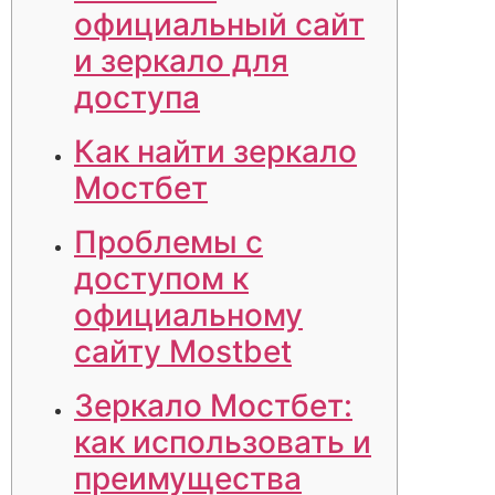
официальный сайт
и зеркало для
доступа
Как найти зеркало
Мостбет
Проблемы с
доступом к
официальному
сайту Mostbet
Зеркало Мостбет:
как использовать и
преимущества