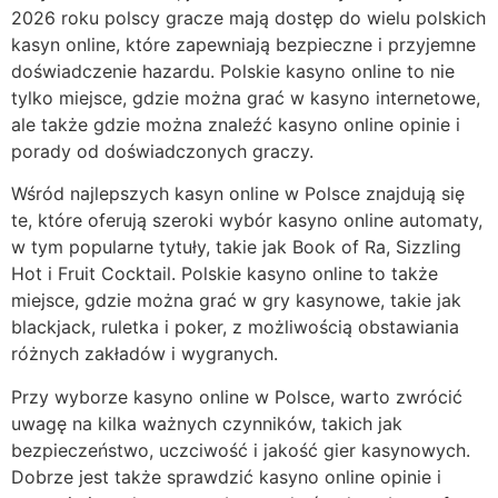
2026 roku polscy gracze mają dostęp do wielu polskich
kasyn online, które zapewniają bezpieczne i przyjemne
doświadczenie hazardu. Polskie kasyno online to nie
tylko miejsce, gdzie można grać w kasyno internetowe,
ale także gdzie można znaleźć kasyno online opinie i
porady od doświadczonych graczy.
Wśród najlepszych kasyn online w Polsce znajdują się
te, które oferują szeroki wybór kasyno online automaty,
w tym popularne tytuły, takie jak Book of Ra, Sizzling
Hot i Fruit Cocktail. Polskie kasyno online to także
miejsce, gdzie można grać w gry kasynowe, takie jak
blackjack, ruletka i poker, z możliwością obstawiania
różnych zakładów i wygranych.
Przy wyborze kasyno online w Polsce, warto zwrócić
uwagę na kilka ważnych czynników, takich jak
bezpieczeństwo, uczciwość i jakość gier kasynowych.
Dobrze jest także sprawdzić kasyno online opinie i