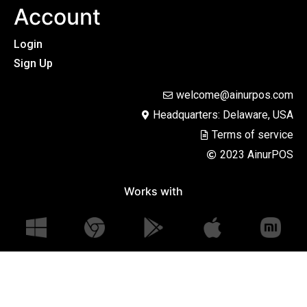
Account
Login
Sign Up
welcome@ainurpos.com
Headquarters: Delaware, USA
Terms of service
2023 AinurPOS
Works with