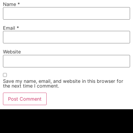
Name
*
Email
*
Website
Save my name, email, and website in this browser for
the next time I comment.