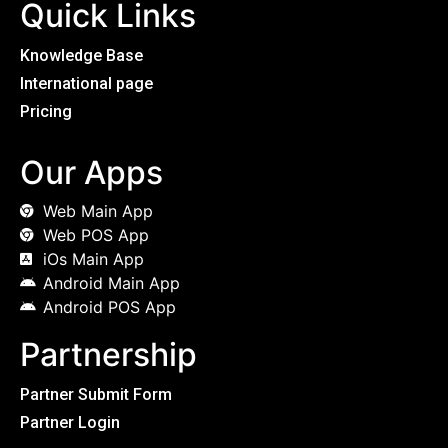
Quick Links
Knowledge Base
International page
Pricing
Our Apps
Web Main App
Web POS App
iOs Main App
Android Main App
Android POS App
Partnership
Partner Submit Form
Partner Login