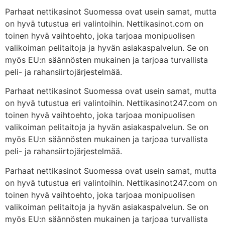
Parhaat nettikasinot Suomessa ovat usein samat, mutta
on hyvä tutustua eri valintoihin. Nettikasinot.com on
toinen hyvä vaihtoehto, joka tarjoaa monipuolisen
valikoiman pelitaitoja ja hyvän asiakaspalvelun. Se on
myös EU:n säännösten mukainen ja tarjoaa turvallista
peli- ja rahansiirtojärjestelmää.
Parhaat nettikasinot Suomessa ovat usein samat, mutta
on hyvä tutustua eri valintoihin. Nettikasinot247.com on
toinen hyvä vaihtoehto, joka tarjoaa monipuolisen
valikoiman pelitaitoja ja hyvän asiakaspalvelun. Se on
myös EU:n säännösten mukainen ja tarjoaa turvallista
peli- ja rahansiirtojärjestelmää.
Parhaat nettikasinot Suomessa ovat usein samat, mutta
on hyvä tutustua eri valintoihin. Nettikasinot247.com on
toinen hyvä vaihtoehto, joka tarjoaa monipuolisen
valikoiman pelitaitoja ja hyvän asiakaspalvelun. Se on
myös EU:n säännösten mukainen ja tarjoaa turvallista