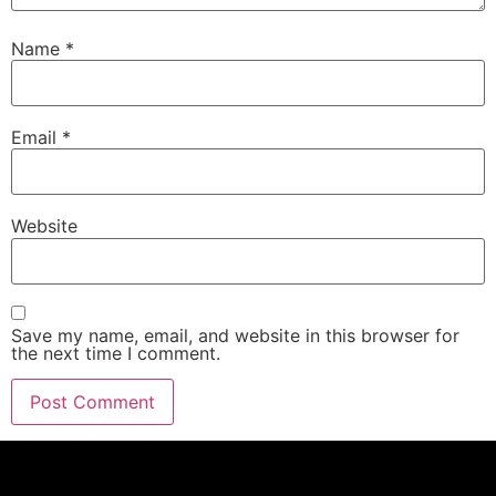
Name
*
Email
*
Website
Save my name, email, and website in this browser for
the next time I comment.