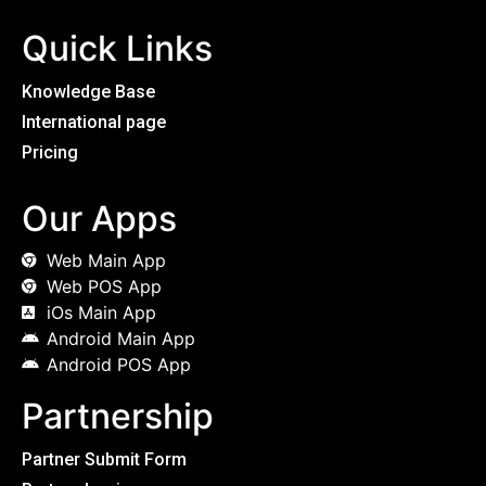
Quick Links
Knowledge Base
International page
Pricing
Our Apps
Web Main App
Web POS App
iOs Main App
Android Main App
Android POS App
Partnership
Partner Submit Form