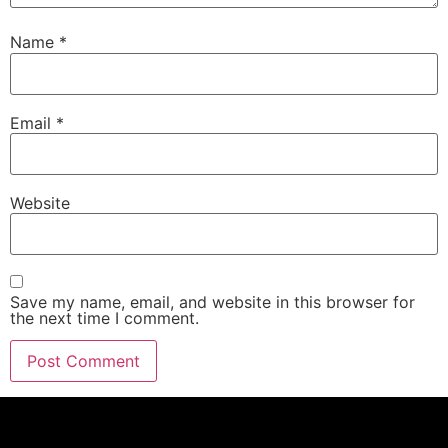
Name
*
Email
*
Website
Save my name, email, and website in this browser for
the next time I comment.