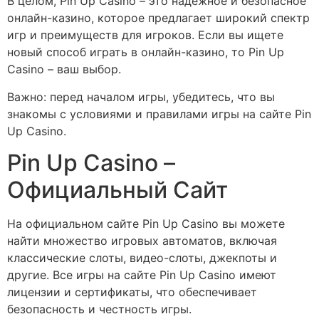
В целом, Pin Up Casino – это надежное и безопасное
онлайн-казино, которое предлагает широкий спектр
игр и преимуществ для игроков. Если вы ищете
новый способ играть в онлайн-казино, то Pin Up
Casino – ваш выбор.
Важно: перед началом игры, убедитесь, что вы
знакомы с условиями и правилами игры на сайте Pin
Up Casino.
Pin Up Casino –
Официальный Сайт
На официальном сайте Pin Up Casino вы можете
найти множество игровых автоматов, включая
классические слоты, видео-слоты, джекпоты и
другие. Все игры на сайте Pin Up Casino имеют
лицензии и сертификаты, что обеспечивает
безопасность и честность игры.