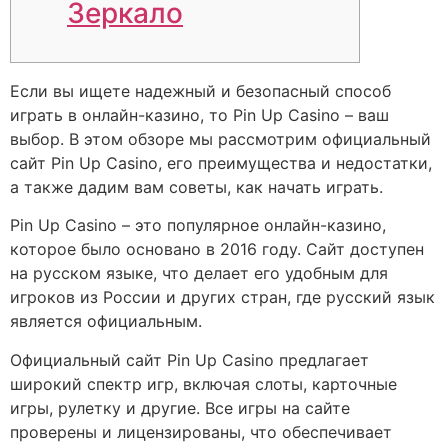
Зеркало
Если вы ищете надежный и безопасный способ
играть в онлайн-казино, то Pin Up Casino – ваш
выбор. В этом обзоре мы рассмотрим официальный
сайт Pin Up Casino, его преимущества и недостатки,
а также дадим вам советы, как начать играть.
Pin Up Casino – это популярное онлайн-казино,
которое было основано в 2016 году. Сайт доступен
на русском языке, что делает его удобным для
игроков из России и других стран, где русский язык
является официальным.
Официальный сайт Pin Up Casino предлагает
широкий спектр игр, включая слоты, карточные
игры, рулетку и другие. Все игры на сайте
проверены и лицензированы, что обеспечивает