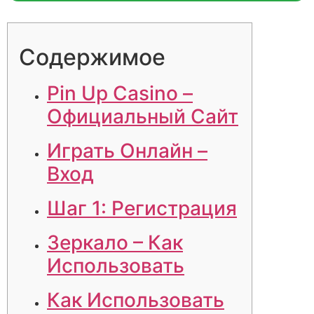
Содержимое
Pin Up Casino –
Официальный Сайт
Играть Онлайн –
Вход
Шаг 1: Регистрация
Зеркало – Как
Использовать
Как Использовать