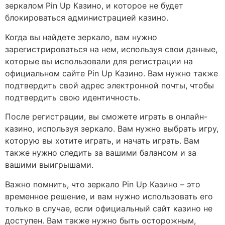
зеркалом Pin Up Казино, и которое не будет
блокироваться администрацией казино.
Когда вы найдете зеркало, вам нужно
зарегистрироваться на нем, используя свои данные,
которые вы использовали для регистрации на
официальном сайте Pin Up Казино. Вам нужно также
подтвердить свой адрес электронной почты, чтобы
подтвердить свою идентичность.
После регистрации, вы сможете играть в онлайн-
казино, используя зеркало. Вам нужно выбрать игру,
которую вы хотите играть, и начать играть. Вам
также нужно следить за вашими балансом и за
вашими выигрышами.
Важно помнить, что зеркало Pin Up Казино – это
временное решение, и вам нужно использовать его
только в случае, если официальный сайт казино не
доступен. Вам также нужно быть осторожным,