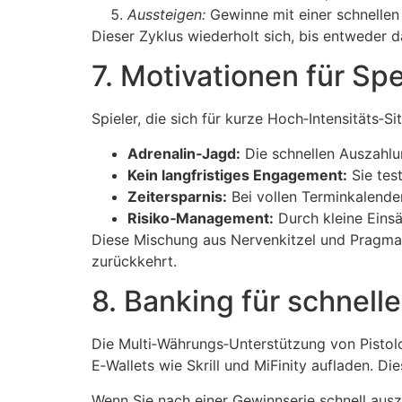
Aussteigen:
Gewinne mit einer schnellen
Dieser Zyklus wiederholt sich, bis entweder da
7. Motivationen für S
Spieler, die sich für kurze Hoch‑Intensitäts‑
Adrenalin‑Jagd:
Die schnellen Auszahlu
Kein langfristiges Engagement:
Sie test
Zeitersparnis:
Bei vollen Terminkalender
Risiko‑Management:
Durch kleine Eins
Diese Mischung aus Nervenkitzel und Pragmati
zurückkehrt.
8. Banking für schnell
Die Multi‑Währungs‑Unterstützung von Pistol
E‑Wallets wie Skrill und MiFinity aufladen. 
Wenn Sie nach einer Gewinnserie schnell aus