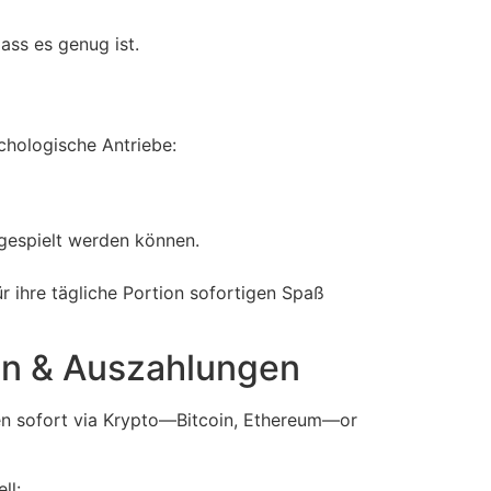
dass es genug ist.
ychologische Antriebe:
 gespielt werden können.
r ihre tägliche Portion sofortigen Spaß
gen & Auszahlungen
nen sofort via Krypto—Bitcoin, Ethereum—or
ll: