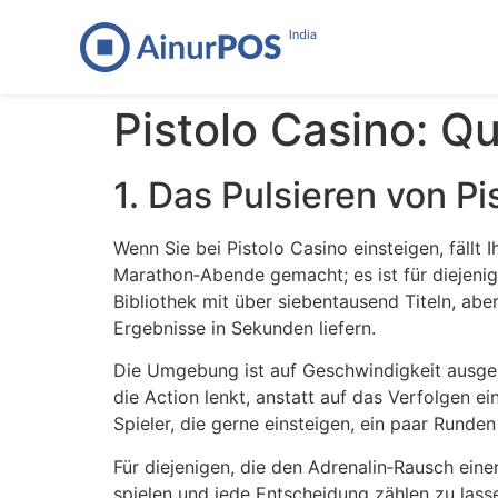
Pistolo Casino: Qu
1. Das Pulsieren von P
Wenn Sie bei Pistolo Casino einsteigen, fäll
Marathon‑Abende gemacht; es ist für diejenige
Bibliothek mit über siebentausend Titeln, abe
Ergebnisse in Sekunden liefern.
Die Umgebung ist auf Geschwindigkeit ausgele
die Action lenkt, anstatt auf das Verfolgen e
Spieler, die gerne einsteigen, ein paar Rund
Für diejenigen, die den Adrenalin‑Rausch eine
spielen und jede Entscheidung zählen zu lass