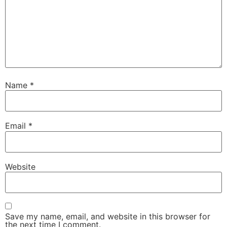
Name
*
Email
*
Website
Save my name, email, and website in this browser for
the next time I comment.