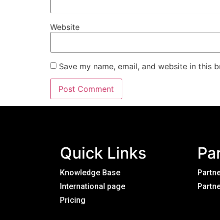
Website
Save my name, email, and website in this b
Quick Links
Pa
Knowledge Base
Partn
International page
Partn
Pricing