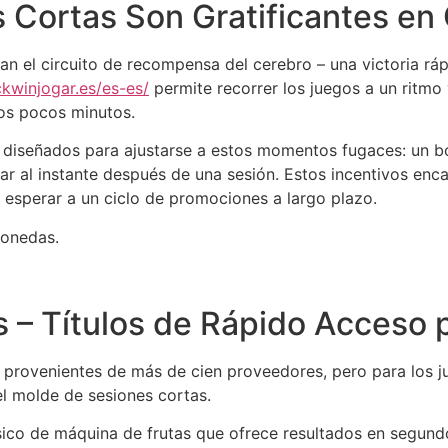
s Cortas Son Gratificantes e
ivan el circuito de recompensa del cerebro – una victoria 
ckwinjogar.es/es-es/
permite recorrer los juegos a un ritmo 
nos pocos minutos.
n diseñados para ajustarse a estos momentos fugaces: un b
r al instante después de una sesión. Estos incentivos enc
n esperar a un ciclo de promociones a largo plazo.
monedas.
s – Títulos de Rápido Acceso 
 provenientes de más de cien proveedores, pero para los j
l molde de sesiones cortas.
ásico de máquina de frutas que ofrece resultados en segund