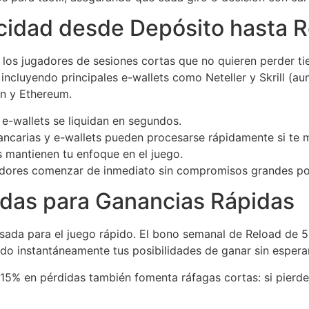
ocidad desde Depósito hasta R
 los jugadores de sesiones cortas que no quieren perder ti
incluyendo principales e-wallets como Neteller y Skrill (au
n y Ethereum.
e-wallets se liquidan en segundos.
ncarias y e-wallets pueden procesarse rápidamente si te ma
s mantienen tu enfoque en el juego.
gadores comenzar de inmediato sin compromisos grandes po
das para Ganancias Rápidas
ada para el juego rápido. El bono semanal de Reload de 50
 instantáneamente tus posibilidades de ganar sin esperar
15% en pérdidas también fomenta ráfagas cortas: si pierde