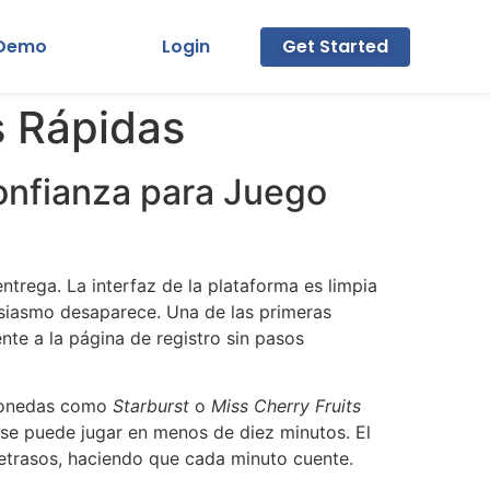
Login
Get Started
 Demo
s Rápidas
onfianza para Juego
ntrega. La interfaz de la plataforma es limpia
tusiasmo desaparece. Una de las primeras
nte a la página de registro sin pasos
amonedas como
Starburst
o
Miss Cherry Fruits
 se puede jugar en menos de diez minutos. El
etrasos, haciendo que cada minuto cuente.