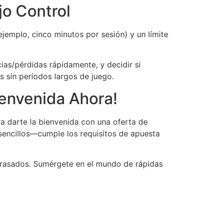
jo Control
ejemplo, cinco minutos por sesión) y un límite
as/pérdidas rápidamente, y decidir si
s sin períodos largos de juego.
ienvenida Ahora!
ra darte la bienvenida con una oferta de
 sencillos—cumple los requisitos de apuesta
trasados. Sumérgete en el mundo de rápidas