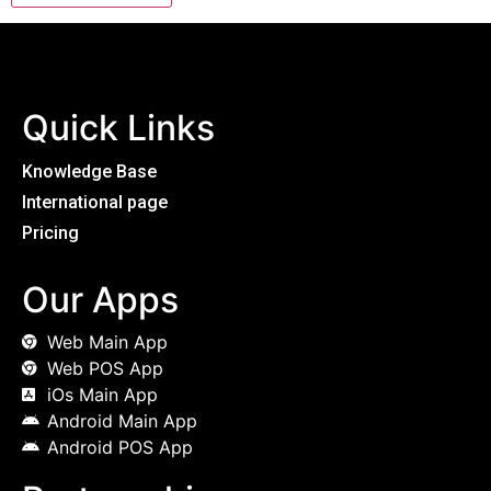
Quick Links
Knowledge Base
International page
Pricing
Our Apps
Web Main App
Web POS App
iOs Main App
Android Main App
Android POS App