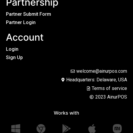
Partnership
Partner Submit Form
Partner Login
Account
Login
Sign Up
welcome@ainurpos.com
Headquarters: Delaware, USA
Terms of service
2023 AinurPOS
Works with