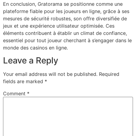
En conclusion, Gratorama se positionne comme une
plateforme fiable pour les joueurs en ligne, grâce à ses
mesures de sécurité robustes, son offre diversifiée de
jeux et une expérience utilisateur optimisée. Ces
éléments contribuent à établir un climat de confiance,
essentiel pour tout joueur cherchant à s’engager dans le
monde des casinos en ligne.
Leave a Reply
Your email address will not be published.
Required
fields are marked
*
Comment
*