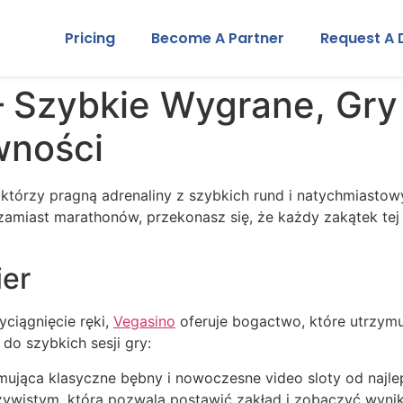
Pricing
Become A Partner
Request A
 Szybkie Wygrane, Gry 
wności
którzy pragną adrenaliny z szybkich rund i natychmiastowy
zamiast marathonów, przekonasz się, że każdy zakątek tej 
ier
ciągnięcie ręki,
Vegasino
oferuje bogactwo, które utrzymu
 do szybkich sesji gry:
mująca klasyczne bębny i nowoczesne video sloty od najl
ywistym, która pozwala postawić zakład i zobaczyć wynik