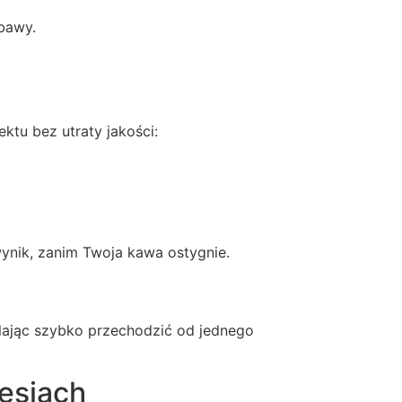
abawy.
ktu bez utraty jakości:
ynik, zanim Twoja kawa ostygnie.
lając szybko przechodzić od jednego
esjach