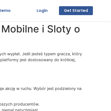
Login
Get Started
 Demo
Mobilne i Sloty o
ch wypłat. Jeśli jesteś typem gracza, który
platformy jest dostosowany do krótkiej,
je akcję w ruchu. Wybór jest podzielony na
epszych producentów.
 niemal natychmiast.