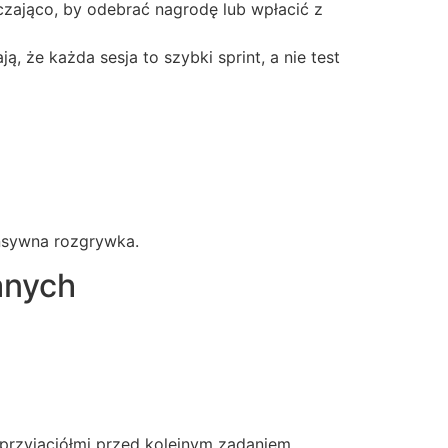
zająco, by odebrać nagrodę lub wpłacić z
, że każda sesja to szybki sprint, a nie test
nsywna rozgrywka.
anych
 przyjaciółmi przed kolejnym zadaniem.