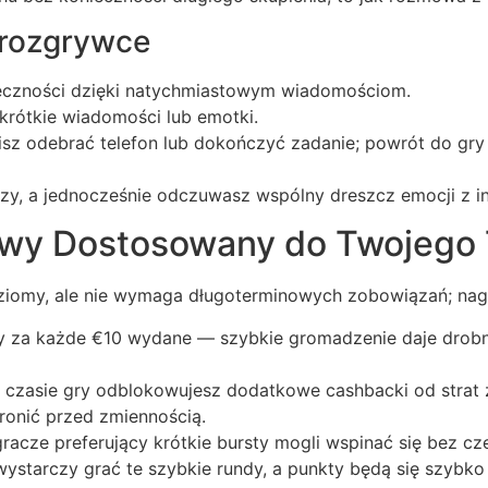
 rozgrywce
ołeczności dzięki natychmiastowym wiadomościom.
 krótkie wiadomości lub emotki.
isz odebrać telefon lub dokończyć zadanie; powrót do gry 
iczy, a jednocześnie odczuwasz wspólny dreszcz emocji z i
iowy Dostosowany do Twojego
oziomy, ale nie wymaga długoterminowych zobowiązań; nagr
za każde €10 wydane — szybkie gromadzenie daje drobne
 czasie gry odblokowujesz dodatkowe cashbacki od strat z
ronić przed zmiennością.
acze preferujący krótkie bursty mogli wspinać się bez czek
ystarczy grać te szybkie rundy, a punkty będą się szybko