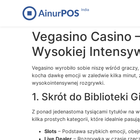
Vegasino Casino –
Wysokiej Intensy
Vegasino wyrobiło sobie niszę wśród graczy, 
kocha dawkę emocji w zaledwie kilka minut, 
wysokointensywnej rozgrywki.
1. Skrót do Biblioteki G
Z ponad jedenastoma tysiącami tytułów na wy
kilka prostych kategorii, które idealnie pasują
Slots
– Podstawa szybkich emocji, obej
Live Dealer
– Rozgrywka w czasie rzecz