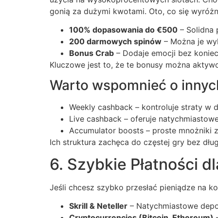
gonią za dużymi kwotami. Oto, co się wyróżn
100% dopasowania do €500
– Solidna 
200 darmowych spinów
– Można je wyk
Bonus Crab
– Dodaje emocji bez konie
Kluczowe jest to, że te bonusy można aktywow
Warto wspomnieć o innyc
Weekly cashback – kontroluje straty w 
Live cashback – oferuje natychmiastowe z
Accumulator boosts – proste mnożniki z
Ich struktura zachęca do częstej gry bez d
6. Szybkie Płatności 
Jeśli chcesz szybko przesłać pieniądze na ko
Skrill & Neteller
– Natychmiastowe depoz
Cryptocurrencies (Bitcoin, Ethereum)
–