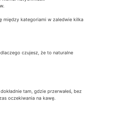
w.
ię między kategoriami w zaledwie kilka
 dlaczego czujesz, że to naturalne
dokładnie tam, gdzie przerwałeś, bez
zas oczekiwania na kawę.