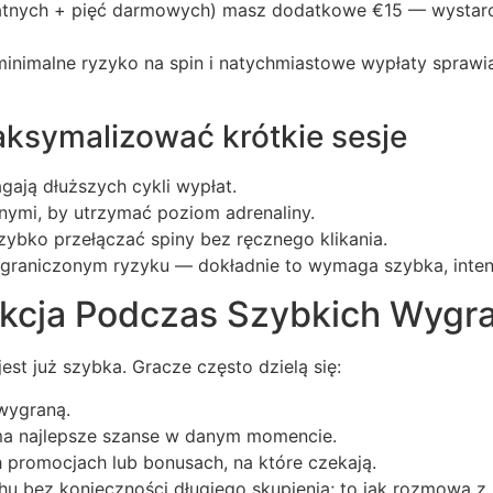
płatnych + pięć darmowych) masz dodatkowe €15 — wystarc
inimalne ryzyko na spin i natychmiastowe wypłaty sprawiają
aksymalizować krótkie sesje
ają dłuższych cykli wypłat.
nymi, by utrzymać poziom adrenaliny.
zybko przełączać spiny bez ręcznego klikania.
ograniczonym ryzyku — dokładnie to wymaga szybka, inte
rakcja Podczas Szybkich Wygr
st już szybka. Gracze często dzielą się:
 wygraną.
 ma najlepsze szanse w danym momencie.
romocjach lub bonusach, na które czekają.
hu bez konieczności długiego skupienia; to jak rozmowa z