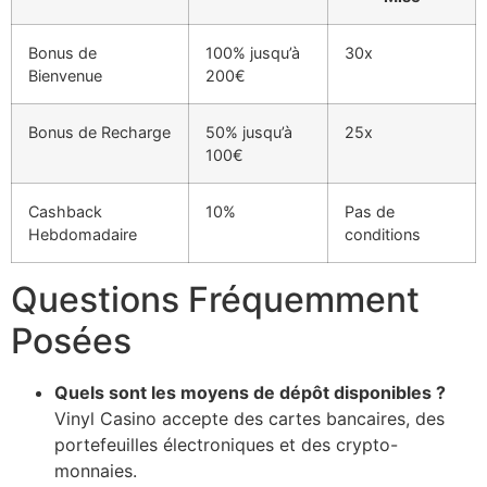
Bonus de
100% jusqu’à
30x
Bienvenue
200€
Bonus de Recharge
50% jusqu’à
25x
100€
Cashback
10%
Pas de
Hebdomadaire
conditions
Questions Fréquemment
Posées
Quels sont les moyens de dépôt disponibles ?
Vinyl Casino accepte des cartes bancaires, des
portefeuilles électroniques et des crypto-
monnaies.