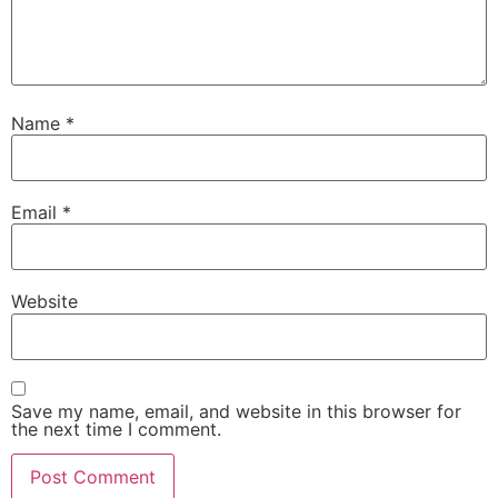
Name
*
Email
*
Website
Save my name, email, and website in this browser for
the next time I comment.