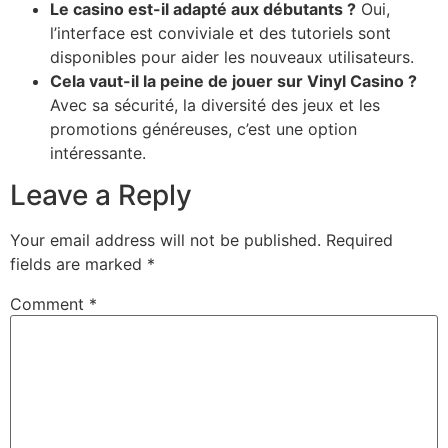
Le casino est-il adapté aux débutants ?
Oui,
l’interface est conviviale et des tutoriels sont
disponibles pour aider les nouveaux utilisateurs.
Cela vaut-il la peine de jouer sur Vinyl Casino ?
Avec sa sécurité, la diversité des jeux et les
promotions généreuses, c’est une option
intéressante.
Leave a Reply
Your email address will not be published.
Required
fields are marked
*
Comment
*