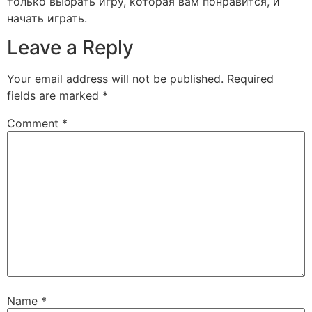
только выбрать игру, которая вам понравится, и
начать играть.
Leave a Reply
Your email address will not be published.
Required
fields are marked
*
Comment
*
Name
*