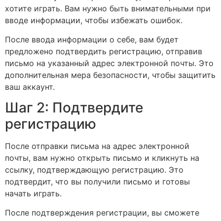
хотите играть. Вам нужно быть внимательными при
вводе информации, чтобы избежать ошибок.
После ввода информации о себе, вам будет
предложено подтвердить регистрацию, отправив
письмо на указанный адрес электронной почты. Это
дополнительная мера безопасности, чтобы защитить
ваш аккаунт.
Шаг 2: Подтвердите
регистрацию
После отправки письма на адрес электронной
почты, вам нужно открыть письмо и кликнуть на
ссылку, подтверждающую регистрацию. Это
подтвердит, что вы получили письмо и готовы
начать играть.
После подтверждения регистрации, вы сможете