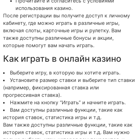
Прочитайте и согласитесь с условиями
использования казино.
После регистрации вы получите доступ к личному
кабинету, где можно играть в различные игры,
включая слоты, карточные игры и рулетку. Вам
также доступны различные бонусы и акции,
которые помогут вам начать играть.
Как играть в онлайн казино
Выберите игру, в которую вы хотите играть.
Установите размер ставки и выберите тип ставки
(например, фиксированная ставка или
прогрессивная ставка).
Нажмите на кнопку “Играть” и начните играть.
Вам доступны различные функции, такие как
история ставок, статистика игры и т.д.
Вам также доступны различные функции, такие как
история ставок, статистика игры и т.д. Вам нужно