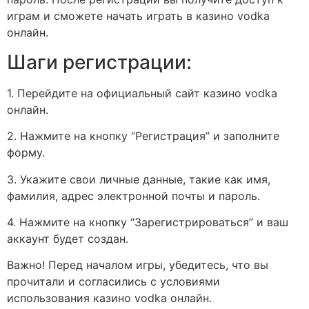
играм и сможете начать играть в казино vodka
онлайн.
Шаги регистрации:
1. Перейдите на официальный сайт казино vodka
онлайн.
2. Нажмите на кнопку “Регистрация” и заполните
форму.
3. Укажите свои личные данные, такие как имя,
фамилия, адрес электронной почты и пароль.
4. Нажмите на кнопку “Зарегистрироваться” и ваш
аккаунт будет создан.
Важно! Перед началом игры, убедитесь, что вы
прочитали и согласились с условиями
использования казино vodka онлайн.