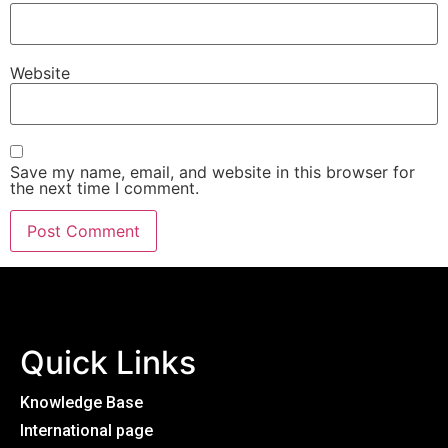
Website
Save my name, email, and website in this browser for
the next time I comment.
Quick Links
Knowledge Base
International page