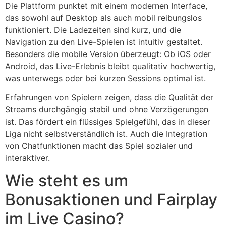
Die Plattform punktet mit einem modernen Interface,
das sowohl auf Desktop als auch mobil reibungslos
funktioniert. Die Ladezeiten sind kurz, und die
Navigation zu den Live-Spielen ist intuitiv gestaltet.
Besonders die mobile Version überzeugt: Ob iOS oder
Android, das Live-Erlebnis bleibt qualitativ hochwertig,
was unterwegs oder bei kurzen Sessions optimal ist.
Erfahrungen von Spielern zeigen, dass die Qualität der
Streams durchgängig stabil und ohne Verzögerungen
ist. Das fördert ein flüssiges Spielgefühl, das in dieser
Liga nicht selbstverständlich ist. Auch die Integration
von Chatfunktionen macht das Spiel sozialer und
interaktiver.
Wie steht es um
Bonusaktionen und Fairplay
im Live Casino?