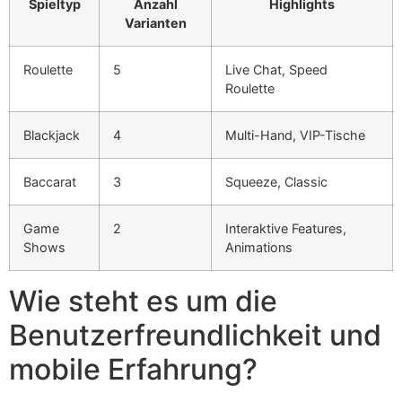
Spieltyp
Anzahl
Highlights
Varianten
Roulette
5
Live Chat, Speed
Roulette
Blackjack
4
Multi-Hand, VIP-Tische
Baccarat
3
Squeeze, Classic
Game
2
Interaktive Features,
Shows
Animations
Wie steht es um die
Benutzerfreundlichkeit und
mobile Erfahrung?